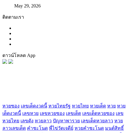
May 29, 2026
ติดตามเรา
ดาวน์โหลด App
FaceBook
Tag น่าสนใจ
หวยซอง
เลขเด็ดงวดนี้
หวยไทยรัฐ
หวยไทย
หวยเด็ด
หวย
หวย
เด็ดงวดนี้
เลขหวย
เลขหวยซอง
เลขเด็ด
เลขเด็ดหวยซอง
เลข
หวยไทย
เลขดัง
หวยลาว
ปัญหาพารวย
เลขเด็ดหวยลาว
หวย
ลาวเลขเด็ด
คำชะโนด
พี่ไข่วัดเจดีย์
หวยคำชะโนด
มนต์สิทธิ์