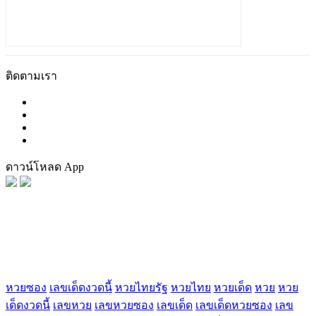
ติดตามเรา
ดาวน์โหลด App
FaceBook
Tag น่าสนใจ
หวยซอง
เลขเด็ดงวดนี้
หวยไทยรัฐ
หวยไทย
หวยเด็ด
หวย
หวย
เด็ดงวดนี้
เลขหวย
เลขหวยซอง
เลขเด็ด
เลขเด็ดหวยซอง
เลข