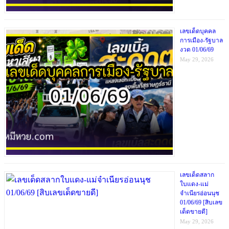
เลขเด็ดบุคคล
การเมือง-รัฐบาล
งวด 01/06/69
May 29, 2026
เลขเด็ดสลาก
ใบแดง-แม่
จำเนียรอ่อนนุช
01/06/69 [สิบเลข
เด็ดขายดี]
May 29, 2026