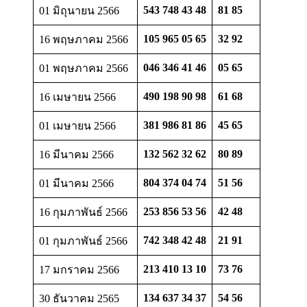
543 748 43 48
81 85
01 มิถุนายน 2566
105 965 05 65
32 92
16 พฤษภาคม 2566
046 346 41 46
05 65
01 พฤษภาคม 2566
490 198 90 98
61 68
16 เมษายน 2566
381 986 81 86
45 65
01 เมษายน 2566
132 562 32 62
80 89
16 มีนาคม 2566
804 374 04 74
51 56
01 มีนาคม 2566
253 856 53 56
42 48
16 กุมภาพันธ์ 2566
742 348 42 48
21 91
01 กุมภาพันธ์ 2566
213 410 13 10
73 76
17 มกราคม 2566
134 637 34 37
54 56
30 ธันวาคม 2565