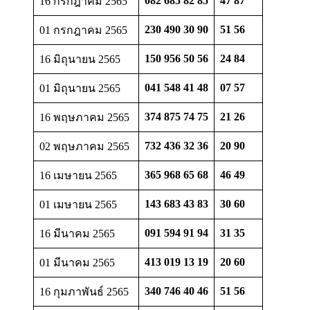
082 685 82 85
47 87
16 กรกฎาคม 2565
230 490 30 90
51 56
01 กรกฎาคม 2565
150 956 50 56
24 84
16 มิถุนายน 2565
041 548 41 48
07 57
01 มิถุนายน 2565
374 875 74 75
21 26
16 พฤษภาคม 2565
732 436 32 36
20 90
02 พฤษภาคม 2565
365 968 65 68
46 49
16 เมษายน 2565
143 683 43 83
30 60
01 เมษายน 2565
091 594 91 94
31 35
16 มีนาคม 2565
413 019 13 19
20 60
01 มีนาคม 2565
340 746 40 46
51 56
16 กุมภาพันธ์ 2565