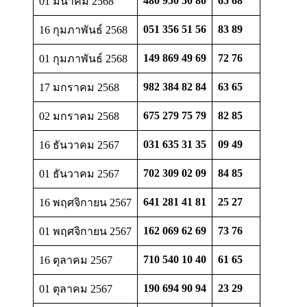
480 950 50 80
65 68
01 มีนาคม 2568
051 356 51 56
83 89
16 กุมภาพันธ์ 2568
149 869 49 69
72 76
01 กุมภาพันธ์ 2568
982 384 82 84
63 65
17 มกราคม 2568
675 279 75 79
82 85
02 มกราคม 2568
031 635 31 35
09 49
16 ธันวาคม 2567
702 309 02 09
84 85
01 ธันวาคม 2567
641 281 41 81
25 27
16 พฤศจิกายน 2567
162 069 62 69
73 76
01 พฤศจิกายน 2567
710 540 10 40
61 65
16 ตุลาคม 2567
190 694 90 94
23 29
01 ตุลาคม 2567