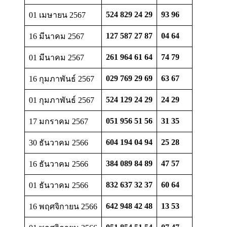
524 829 24 29
93 96
01 เมษายน 2567
127 587 27 87
04 64
16 มีนาคม 2567
261 964 61 64
74 79
01 มีนาคม 2567
029 769 29 69
63 67
16 กุมภาพันธ์ 2567
524 129 24 29
24 29
01 กุมภาพันธ์ 2567
051 956 51 56
31 35
17 มกราคม 2567
604 194 04 94
25 28
30 ธันวาคม 2566
384 089 84 89
47 57
16 ธันวาคม 2566
832 637 32 37
60 64
01 ธันวาคม 2566
642 948 42 48
13 53
16 พฤศจิกายน 2566