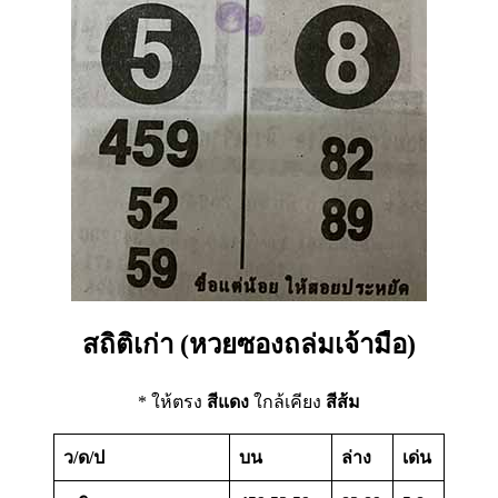
สถิติเก่า (หวยซองถล่มเจ้ามือ)
* ให้ตรง
สีแดง
ใกล้เคียง
สีส้ม
ว/ด/ป
บน
ล่าง
เด่น