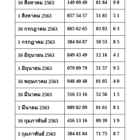
149 09 49
81 84
9 8
16 สิงหาคม 2563
857 54 57
51 81
5 1
1 สิงหาคม 2563
865 62 65
03 83
6 3
16 กรกฎาคม 2563
384 84 87
50 53
8 5
1 กรกฎาคม 2563
849 43 49
12 16
4 1
16 มิถุนายน 2563
079 09 79
51 57
9 5
1 มิถุนายน 2563
948 40 48
01 05
4 0
16 พฤษภาคม 2563
516 13 16
52 56
1 5
16 มีนาคม 2563
089 82 89
01 61
8 1
1 มีนาคม 2563
416 13 16
09 39
1 9
16 กุมภาพันธ์ 2563
384 81 84
71 75
8 7
1 กุมภาพันธ์ 2563