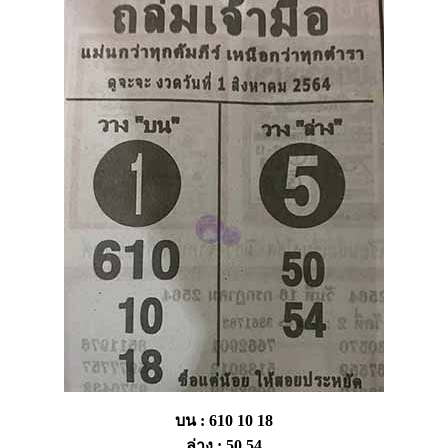
บน : 610 10 18
ล่าง : 50 54