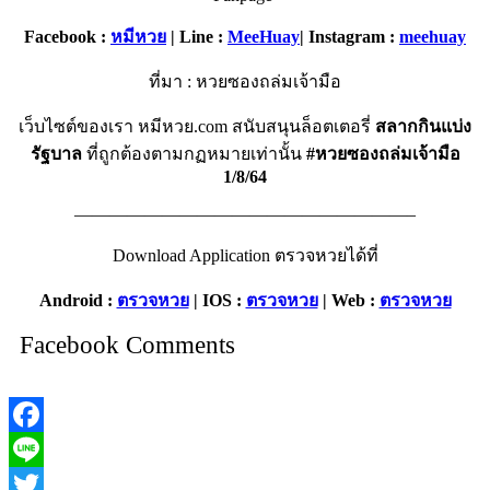
Facebook :
หมีหวย
| Line :
MeeHuay
| Instagram :
meehuay
ที่มา : หวยซองถล่มเจ้ามือ
เว็บไซต์ของเรา หมีหวย.com สนับสนุนล็อตเตอรี่
สลากกินแบ่ง
รัฐบาล
ที่ถูกต้องตามกฏหมายเท่านั้น
#หวยซองถล่มเจ้ามือ
1/8/64
———————————————————–
Download Application ตรวจหวยได้ที่
Android :
ตรวจหวย
| IOS :
ตรวจหวย
| Web :
ตรวจหวย
Facebook Comments
Facebook
Line