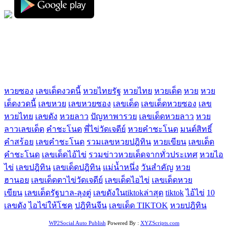
FaceBook
Tag น่าสนใจ
หวยซอง
เลขเด็ดงวดนี้
หวยไทยรัฐ
หวยไทย
หวยเด็ด
หวย
หวย
เด็ดงวดนี้
เลขหวย
เลขหวยซอง
เลขเด็ด
เลขเด็ดหวยซอง
เลข
หวยไทย
เลขดัง
หวยลาว
ปัญหาพารวย
เลขเด็ดหวยลาว
หวย
ลาวเลขเด็ด
คำชะโนด
พี่ไข่วัดเจดีย์
หวยคำชะโนด
มนต์สิทธิ์
คำสร้อย
เลขคำชะโนด
รวมเลขหวยปฎิทิน
หวยเขียน
เลขเด็ด
คำชะโนด
เลขเด็ดไอ้ไข่
รวมข่าวหวยเด็ดจากทั่วประเทศ
หวยไอ
ไข่
เลขปฎิทิน
เลขเด็ดปฎิทิน
แม่น้ำหนึ่ง
วันสำคัญ
หวย
ฮานอย
เลขเด็ดตาไข่วัดเจดีย์
เลขเด็ดไอไข่
เลขเด็ดหวย
เขียน
เลขเด็ดรัฐบาล-ลุงตู่
เลขดังในtiktokล่าสุด
tiktok
ไอ้ไข่
10
เลขดัง
ไอไข่ให้โชค
ปฎิทินจีน
เลขเด็ด TIKTOK
หวยปฎิทิน
WP2Social Auto Publish
Powered By :
XYZScripts.com