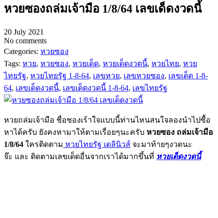
หวยซองถล่มเจ้ามือ 1/8/64 เลขเด็ดงวดนี้
20 July 2021
No comments
Categories:
หวยซอง
Tags:
หวย
,
หวยซอง
,
หวยเด็ด
,
หวยเด็ดงวดนี้
,
หวยไทย
,
หวย
ไทยรัฐ
,
หวยไทยรัฐ 1-8-64
,
เลขหวย
,
เลขหวยซอง
,
เลขเด็ด 1-8-
64
,
เลขเด็ดงวดนี้
,
เลขเด็ดงวดนี้ 1-8-64
,
เลขไทยรัฐ
หวยถล่มเจ้ามือ ชื่อซองเร้าใจแบบนี้ท่านไหนสนใจลองนำไปซื้อ
หาได้ครับ ยังคงหามาให้ตามเรื่อยๆนะครับ
หวยซอง ถล่มเจ้ามือ
1/8/64
ใครติดตาม
หวยไทยรัฐ เดลินิวส์
จะมาท้ายๆงวดนะ
จ๊ะ และ ติดตามเลขเด็ดอื่นจากเราได้มากขึ้นที่
หวยเด็ดงวดนี้