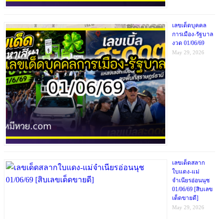
เลขเด็ดบุคคล
การเมือง-รัฐบาล
งวด 01/06/69
May 29, 2026
เลขเด็ดสลาก
ใบแดง-แม่
จำเนียรอ่อนนุช
01/06/69 [สิบเลข
เด็ดขายดี]
May 29, 2026