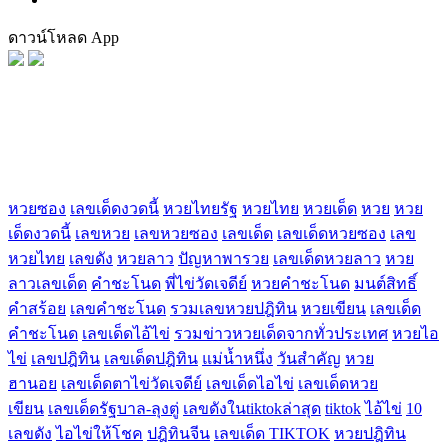
ดาวน์โหลด App
FaceBook
Tag น่าสนใจ
หวยซอง
เลขเด็ดงวดนี้
หวยไทยรัฐ
หวยไทย
หวยเด็ด
หวย
หวย
เด็ดงวดนี้
เลขหวย
เลขหวยซอง
เลขเด็ด
เลขเด็ดหวยซอง
เลข
หวยไทย
เลขดัง
หวยลาว
ปัญหาพารวย
เลขเด็ดหวยลาว
หวย
ลาวเลขเด็ด
คำชะโนด
พี่ไข่วัดเจดีย์
หวยคำชะโนด
มนต์สิทธิ์
คำสร้อย
เลขคำชะโนด
รวมเลขหวยปฎิทิน
หวยเขียน
เลขเด็ด
คำชะโนด
เลขเด็ดไอ้ไข่
รวมข่าวหวยเด็ดจากทั่วประเทศ
หวยไอ
ไข่
เลขปฎิทิน
เลขเด็ดปฎิทิน
แม่น้ำหนึ่ง
วันสำคัญ
หวย
ฮานอย
เลขเด็ดตาไข่วัดเจดีย์
เลขเด็ดไอไข่
เลขเด็ดหวย
เขียน
เลขเด็ดรัฐบาล-ลุงตู่
เลขดังในtiktokล่าสุด
tiktok
ไอ้ไข่
10
เลขดัง
ไอไข่ให้โชค
ปฎิทินจีน
เลขเด็ด TIKTOK
หวยปฎิทิน