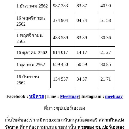
987 283
83 87
40 90
1 ธันวาคม 2562
16 พฤศจิกายน
374 904
04 74
51 58
2562
1 พฤศจิกายน
483 589
83 89
30 36
2562
814 017
14 17
21 27
16 ตุลาคม 2562
659 450
50 59
80 85
1 ตุลาคม 2562
16 กันยายน
134 537
34 37
21 71
2562
Facebook :
หมีหวย
| Line :
MeeHuay
| Instagram :
meehuay
ที่มา : ซุปเปอร์เฮงเฮง
เว็บไซต์ของเรา หมีหวย.com สนับสนุนล็อตเตอรี่
สลากกินแบ่ง
รัฐบาล
ที่ถูกต้องตามกฏหมายเท่านั้น
หวยซอง
ซุปเปอร์เฮงเฮง