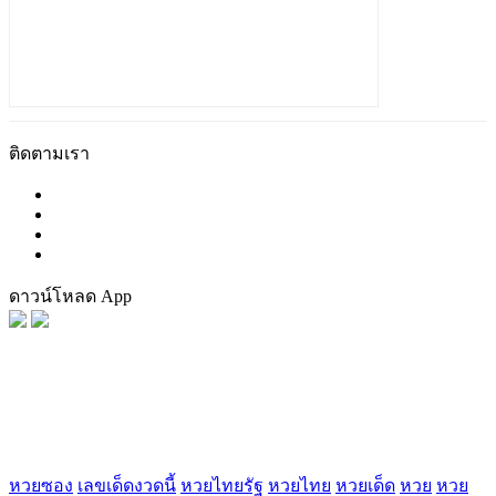
ติดตามเรา
ดาวน์โหลด App
FaceBook
Tag น่าสนใจ
หวยซอง
เลขเด็ดงวดนี้
หวยไทยรัฐ
หวยไทย
หวยเด็ด
หวย
หวย