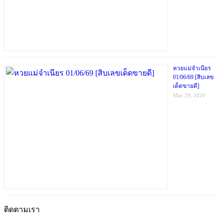
หวยแม่จำเนียร
01/06/69 [สิบเลข
เด็ดขายดี]
May 29, 2026
ติดตามเรา