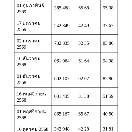
01 กุมภาพันธ์
365 468
65 68
95 98
2569
17 มกราคม
542 349
42 49
37 67
2569
02 มกราคม
732 835
32 35
83 86
2569
16 ธันวาคม
061 964
61 64
94 98
2568
01 ธันวาคม
602 107
02 07
82 86
2568
16 พฤศจิกายน
031 435
31 38
51 59
2568
01 พฤศจิกายน
865 167
65 67
40 50
2568
342 948
42 28
31 81
16 ตุลาคม 2568