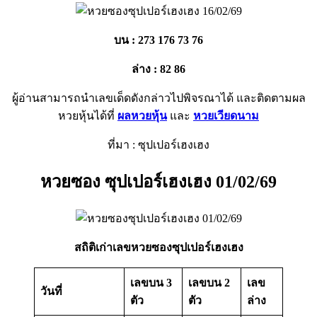
บน : 273 176 73 76
ล่าง : 82 86
ผู้อ่านสามารถนำเลขเด็ดดังกล่าวไปพิจรณาได้ และติดตามผล
หวยหุ้นได้ที่
ผลหวยหุ้น
และ
หวยเวียดนาม
ที่มา : ซุปเปอร์เฮงเฮง
หวยซอง ซุปเปอร์เฮงเฮง 01/02/69
สถิติเก่าเลขหวยซองซุปเปอร์เฮงเฮง
เลขบน 3
เลขบน 2
เลข
วันที่
ตัว
ตัว
ล่าง