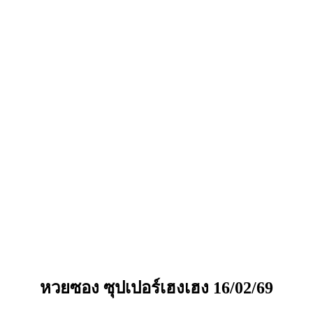
หวยซอง ซุปเปอร์เฮงเฮง 16/02/69