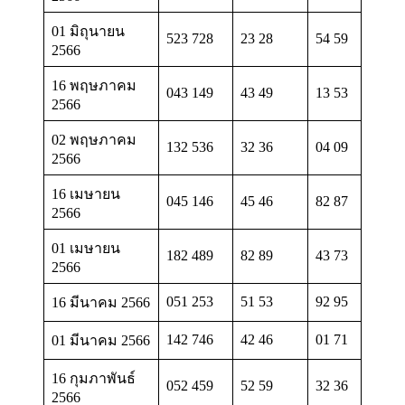
01 มิถุนายน
523 728
23 28
54 59
2566
16 พฤษภาคม
043 149
43 49
13 53
2566
02 พฤษภาคม
132 536
32 36
04 09
2566
16 เมษายน
045 146
45 46
82 87
2566
01 เมษายน
182 489
82 89
43 73
2566
051 253
51 53
92 95
16 มีนาคม 2566
142 746
42 46
01 71
01 มีนาคม 2566
16 กุมภาพันธ์
052 459
52 59
32 36
2566