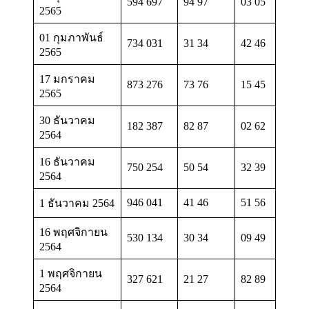
594 697
94 97
03 05
2565
01 กุมภาพันธ์
734 031
31 34
42 46
2565
17 มกราคม
873 276
73 76
15 45
2565
30 ธันวาคม
182 387
82 87
02 62
2564
16 ธันวาคม
750 254
50 54
32 39
2564
946 041
41 46
51 56
1 ธันวาคม 2564
16 พฤศจิกายน
530 134
30 34
09 49
2564
1 พฤศจิกายน
327 621
21 27
82 89
2564