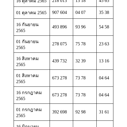
218 013
13 18
45 65
16 ตุลาคม 2565
907 604
04 07
35 38
01 ตุลาคม 2565
16 กันยายน
493 896
93 96
54 58
2565
01 กันยายน
278 075
75 78
23 63
2565
16 สิงหาคม
439 732
32 39
13 16
2565
01 สิงหาคม
673 278
73 78
04 64
2565
16 กรกฎาคม
673 278
73 78
04 64
2565
01 กรกฎาคม
392 698
92 98
31 61
2565
16 มิถุนายน