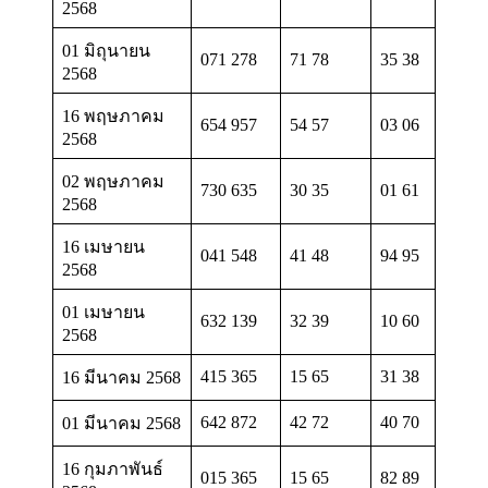
2568
01 มิถุนายน
071 278
71 78
35 38
2568
16 พฤษภาคม
654 957
54 57
03 06
2568
02 พฤษภาคม
730 635
30 35
01 61
2568
16 เมษายน
041 548
41 48
94 95
2568
01 เมษายน
632 139
32 39
10 60
2568
415 365
15 65
31 38
16 มีนาคม 2568
642 872
42 72
40 70
01 มีนาคม 2568
16 กุมภาพันธ์
015 365
15 65
82 89