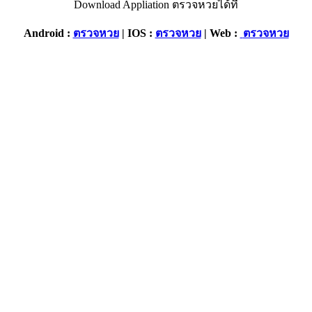
Download Appliation ตรวจหวยได้ที่
Android :
ตรวจหวย
| IOS :
ตรวจหวย
| Web :
ตรวจหวย