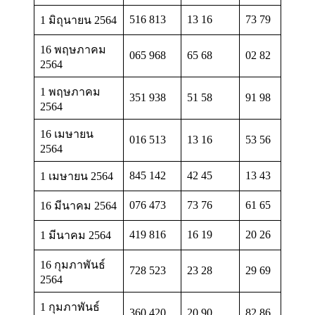
516 813
13 16
73 79
1 มิถุนายน 2564
16 พฤษภาคม
065 968
65 68
02 82
2564
1 พฤษภาคม
351 938
51 58
91 98
2564
16 เมษายน
016 513
13 16
53 56
2564
845 142
42 45
13 43
1 เมษายน 2564
076 473
73 76
61 65
16 มีนาคม 2564
419 816
16 19
20 26
1 มีนาคม 2564
16 กุมภาพันธ์
728 523
23 28
29 69
2564
1 กุมภาพันธ์
360 420
20 90
82 86