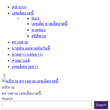
หน้าแรก
เลขเด็ดงวดนี้
Back
เลขเด็ด หวยเด็ดงวดนี้
หวยซอง
สถิติหวย
ตรวจหวย
หวยหุ้น ผลหวยหุ้นวันนี้
หวยลาว (เลขลาว)
หวยมาเลย์
เลขเด็ดหวยลาว
หมีหวย
ตรวจหวย เลขเด็ดงวดนี้
Search
Search