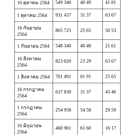
549 340
40 49
41 81
16 ตุลาคม 2564
931 437
31 37
63 67
1 ตุลาคม 2564
16 กันยายน
865 725
25 65
50 53
2564
548 340
40 48
21 61
1 กันยายน 2564
16 สิงหาคม
823 029
23 29
63 67
2564
701 491
01 91
25 65
1 สิงหาคม 2564
16 กรกฎาคม
637 830
31 37
43 46
2564
1 กรกฎาคม
254 958
54 58
29 59
2564
16 มิถุนายน
460 961
61 60
16 17
2564