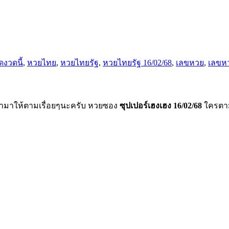
ดงวดนี้
,
หวยไทย
,
หวยไทยรัฐ
,
หวยไทยรัฐ 16/02/68
,
เลขหวย
,
เลขห
งหามาให้ตามเรื่อยๆนะครับ หวยซอง
ซุปเปอร์เฮงเฮง 16/02/68
ใครตา