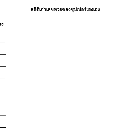
สถิติเก่าเลขหวยซองซุปเปอร์เฮงเฮง
าง