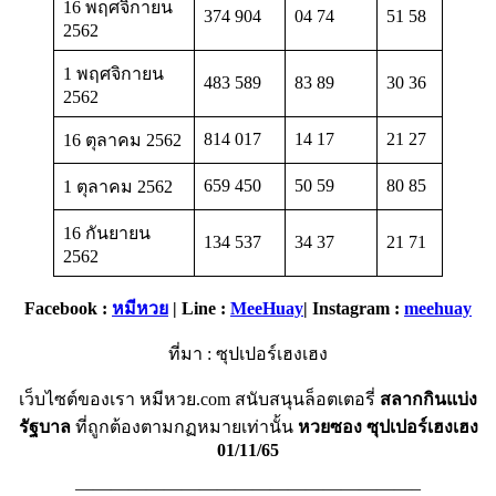
16 พฤศจิกายน
374 904
04 74
51 58
2562
1 พฤศจิกายน
483 589
83 89
30 36
2562
814 017
14 17
21 27
16 ตุลาคม 2562
659 450
50 59
80 85
1 ตุลาคม 2562
16 กันยายน
134 537
34 37
21 71
2562
Facebook :
หมีหวย
| Line :
MeeHuay
| Instagram :
meehuay
ที่มา : ซุปเปอร์เฮงเฮง
เว็บไซต์ของเรา หมีหวย.com สนับสนุนล็อตเตอรี่
สลากกินแบ่ง
รัฐบาล
ที่ถูกต้องตามกฏหมายเท่านั้น
หวยซอง
ซุปเปอร์เฮงเฮง
01/11/65
———————————————————–