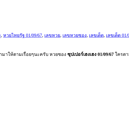
ฐ
,
หวยไทยรัฐ 01/09/67
,
เลขหวย
,
เลขหวยซอง
,
เลขเด็ด
,
เลขเด็ด 01/
งหามาให้ตามเรื่อยๆนะครับ หวยซอง
ซุปเปอร์เฮงเฮง 01/09/67
ใครตา