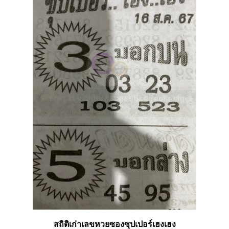
สถิติเก่าเลขหวยซองซุปเปอร์เฮงเฮง