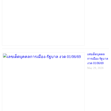
เลขเด็ดบุคคล
การเมือง-รัฐบาล
งวด 01/06/69
May 29, 2026