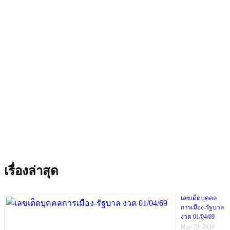
เรื่องล่าสุด
เลขเด็ดบุคคล
การเมือง-รัฐบาล
งวด 01/04/69
May 29, 2026