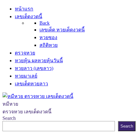
หน้าแรก
เลขเด็ดงวดนี้
Back
เลขเด็ด หวยเด็ดงวดนี้
หวยซอง
สถิติหวย
ตรวจหวย
หวยหุ้น ผลหวยหุ้นวันนี้
หวยลาว (เลขลาว)
หวยมาเลย์
เลขเด็ดหวยลาว
หมีหวย
ตรวจหวย เลขเด็ดงวดนี้
Search
Search