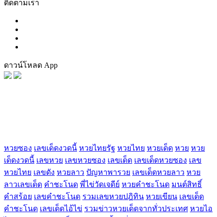
ติดตามเรา
ดาวน์โหลด App
FaceBook
Tag น่าสนใจ
หวยซอง
เลขเด็ดงวดนี้
หวยไทยรัฐ
หวยไทย
หวยเด็ด
หวย
หวย
เด็ดงวดนี้
เลขหวย
เลขหวยซอง
เลขเด็ด
เลขเด็ดหวยซอง
เลข
หวยไทย
เลขดัง
หวยลาว
ปัญหาพารวย
เลขเด็ดหวยลาว
หวย
ลาวเลขเด็ด
คำชะโนด
พี่ไข่วัดเจดีย์
หวยคำชะโนด
มนต์สิทธิ์
คำสร้อย
เลขคำชะโนด
รวมเลขหวยปฎิทิน
หวยเขียน
เลขเด็ด
คำชะโนด
เลขเด็ดไอ้ไข่
รวมข่าวหวยเด็ดจากทั่วประเทศ
หวยไอ