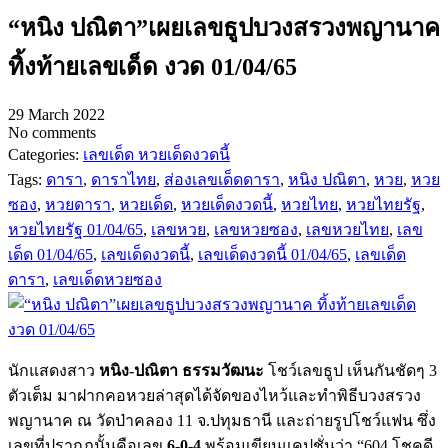
“หนิง ปณิตา”เผยเลขธูปบวงสรวงพญานาค
ทิ้งท้ายเลขเด็ด งวด 01/04/65
29 March 2022
No comments
Categories:
เลขเด็ด หวยเด็ดงวดนี้
Tags:
ดารา
,
ดาราไทย
,
ส่องเลขเด็ดดารา
,
หนิง ปณิตา
,
หวย
,
หวย
ซอง
,
หวยดารา
,
หวยเด็ด
,
หวยเด็ดงวดนี้
,
หวยไทย
,
หวยไทยรัฐ
,
หวยไทยรัฐ 01/04/65
,
เลขหวย
,
เลขหวยซอง
,
เลขหวยไทย
,
เลข
เด็ด 01/04/65
,
เลขเด็ดงวดนี้
,
เลขเด็ดงวดนี้ 01/04/65
,
เลขเด็ด
ดารา
,
เลขเด็ดหวยซอง
นักแสดงสาว
หนิง-ปณิตา ธรรมวัฒนะ
โชว์เลขธูป เห็นกันชัดๆ 3
ตัวเต็ม มาฝากคอหวยล่าสุดได้จัดของไหว้และทำพิธีบวงสรวง
พญานาค ณ วัดป่าคลอง 11 จ.ปทุมธานี และถ่ายรูปโชว์แฟน ซึ่ง
เลขที่ปรากฏนั้นคือเลข
6-0-4
พร้อมเขียนแคปชั่นว่า “604 โชคดี