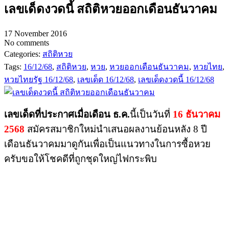
เลขเด็ดงวดนี้ สถิติหวยออกเดือนธันวาคม
17 November 2016
No comments
Categories:
สถิติหวย
Tags:
16/12/68
,
สถิติหวย
,
หวย
,
หวยออกเดือนธันวาคม
,
หวยไทย
,
หวยไทยรัฐ 16/12/68
,
เลขเด็ด 16/12/68
,
เลขเด็ดงวดนี้ 16/12/68
เลขเด็ดที่ประกาศเมื่อเดือน ธ.ค.
นี้เป็นวันที่
16
ธันวา
คม
2568
สมัครสมาชิกใหม่นำเสนอผลงานย้อนหลัง 8 ปี
เดือนธันวาคมมาดูกันเพื่อเป็นแนวทางในการซื้อหวย
ครับขอให้โชคดีที่ถูกชุดใหญ่ไฟกระพิบ