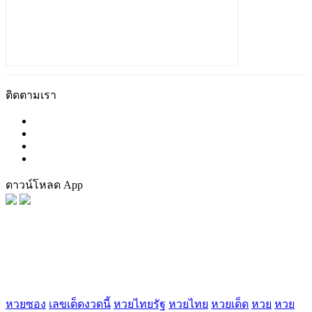
ติดตามเรา
ดาวน์โหลด App
FaceBook
Tag น่าสนใจ
หวยซอง
เลขเด็ดงวดนี้
หวยไทยรัฐ
หวยไทย
หวยเด็ด
หวย
หวย