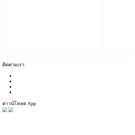
ติดตามเรา
ดาวน์โหลด App
FaceBook