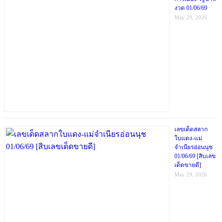
งวด 01/06/69
May 29, 2026
เลขเด็ดสลาก
ใบแดง-แม่
จำเนียรอ่อนนุช
01/06/69 [สิบเลข
เด็ดขายดี]
May 29, 2026