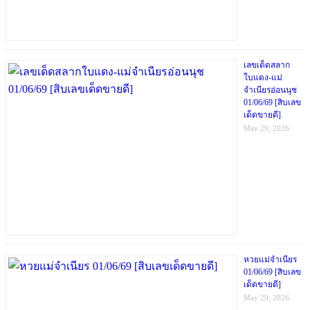
เลขเด็ดสลาก
ใบแดง-แม่
จำเนียรอ่อนนุช
01/06/69 [สิบเลข
เด็ดขายดี]
May 29, 2026
หวยแม่จำเนียร
01/06/69 [สิบเลข
เด็ดขายดี]
May 29, 2026