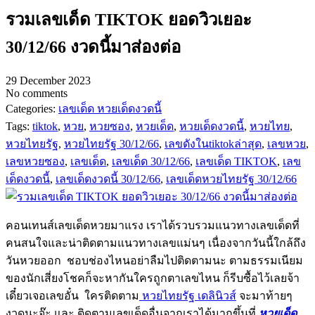
รวมเลขเด็ด TIKTOK ยอดวิวเยอะ
30/12/66 งวดนี้มาส่องต่อ
29 December 2023
No comments
Categories:
เลขเด็ด หวยเด็ดงวดนี้
Tags:
tiktok
,
หวย
,
หวยซอง
,
หวยเด็ด
,
หวยเด็ดงวดนี้
,
หวยไทย
,
หวยไทยรัฐ
,
หวยไทยรัฐ 30/12/66
,
เลขดังในtiktokล่าสุด
,
เลขหวย
,
เลขหวยซอง
,
เลขเด็ด
,
เลขเด็ด 30/12/66
,
เลขเด็ด TIKTOK
,
เลข
เด็ดงวดนี้
,
เลขเด็ดงวดนี้ 30/12/66
,
เลขเด็ดหวยไทยรัฐ 30/12/66
คอนเทนส์เลขเด็ดหวยมาแรง เราได้รวบรวมแนวทางเลขเด็ดที่
คนสนใจและน่าติดตามแนวทางเลขแม่นๆ เนื่องจากวันนี้ใกล้ถึง
วันหวยออก ชอบช่องไหนอย่าลืมไปติดตามนะ ตามธรรมเนียม
ของนักเสี่ยงโชคก็จะหากันใครถูกตาเลขไหน ก็รีบซื้อไว้เลยจ้า
เดี๋ยวเจอเลขอั๋น ใครติดตาม
หวยไทยรัฐ เดลินิวส์
จะมาท้ายๆ
งวดนะจ๊ะ และ ติดตามเลขเด็ดอื่นจากเราได้มากขึ้นที่
หวยเด็ด