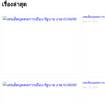
เรื่องล่าสุด
เลขเด็ดบุคคลการเม
May 29, 2026
เลขเด็ดบุคคลการเม
May 29, 2026