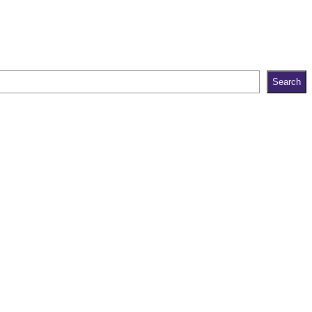
Search