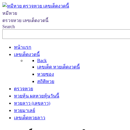
หมีหวย
ตรวจหวย เลขเด็ดงวดนี้
Search
หน้าแรก
เลขเด็ดงวดนี้
Back
เลขเด็ด หวยเด็ดงวดนี้
หวยซอง
สถิติหวย
ตรวจหวย
หวยหุ้น ผลหวยหุ้นวันนี้
หวยลาว (เลขลาว)
หวยมาเลย์
เลขเด็ดหวยลาว