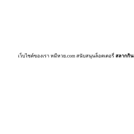
เว็บไซต์ของเรา หมีหวย.com สนับสนุนล็อตเตอรี่
สลากกิน