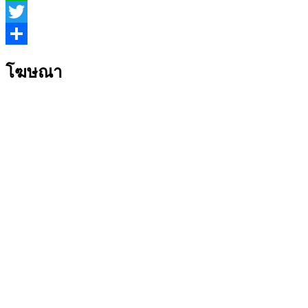
Line
Twitter
Share
โฆษณา