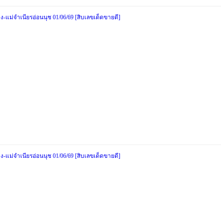
แม่จำเนียรอ่อนนุช 01/06/69 [สิบเลขเด็ดขายดี]
แม่จำเนียรอ่อนนุช 01/06/69 [สิบเลขเด็ดขายดี]