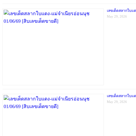
เลขเด็ดสลากใบแดง-
May 29, 2026
เลขเด็ดสลากใบแดง-
May 29, 2026