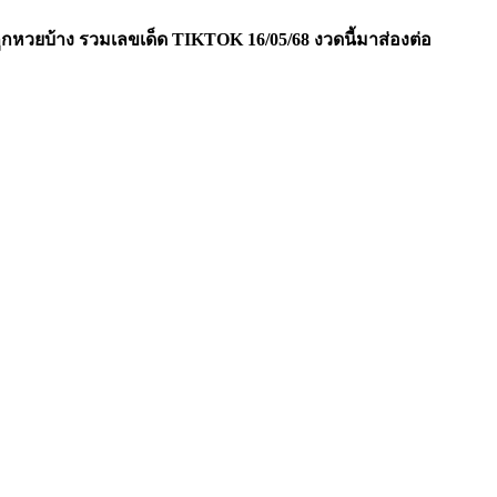
กหวยบ้าง รวมเลขเด็ด TIKTOK 16/05/68 งวดนี้มาส่องต่อ