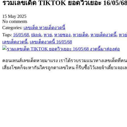
รวมเลขเด็ด TIKTOK ยอดวิวเยอะ 16/05/68 
15 May 2025
No comments
Categories:
เลขเด็ด หวยเด็ดงวดนี้
Tags:
16/05/68
,
tiktok
,
หวย
,
หวยซอง
,
หวยเด็ด
,
หวยเด็ดงวดนี้
,
หวย
เลขเด็ดงวดนี้
,
เลขเด็ดงวดนี้ 16/05/68
คอนเทนส์เลขเด็ดหวยมาแรง เราได้รวบรวมแนวทางเลขเด็ดที่คน
เสี่ยงโชคก็จะหากันใครถูกตาเลขไหน ก็รีบซื้อไว้เลยจ้าเดี๋ยวเจอ