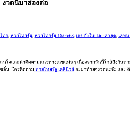
งวดนี้มาส่องต่อ
ไทย
,
หวยไทยรัฐ
,
หวยไทยรัฐ 16/05/68
,
เลขดังในtiktokล่าสุด
,
เลขห
สนใจและน่าติดตามแนวทางเลขแม่นๆ เนื่องจากวันนี้ใกล้ถึงวั
เลขอั๋น ใครติดตาม
หวยไทยรัฐ เดลินิวส์
จะมาท้ายๆงวดนะจ๊ะ และ ติด