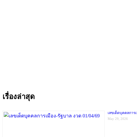
เรื่องล่าสุด
เลขเด็ดบุคคลการเม
May 29, 2026