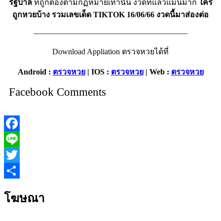
รัฐบาล
ที่ถูกต้องตามกฏหมายเท่านั้น งวดที่แล้วแม่นมาก
ใคร
ถูกหวยบ้าง รวมเลขเด็ด TIKTOK 16/06/66 งวดนี้มาส่องต่อ
———————————————————–
Download Appliation ตรวจหวยได้ที่
Android :
ตรวจหวย
| IOS :
ตรวจหวย
| Web :
ตรวจหวย
Facebook Comments
Facebook
Line
Twitter
Share
โฆษณา