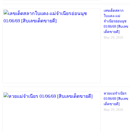
เลขเด็ดสลาก
ใบแดง-แม่
จำเนียรอ่อนนุช
01/06/69 [สิบเลข
เด็ดขายดี]
May 29, 2026
หวยแม่จำเนียร
01/06/69 [สิบเลข
เด็ดขายดี]
May 29, 2026