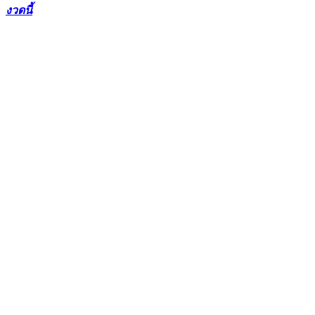
งวดนี้