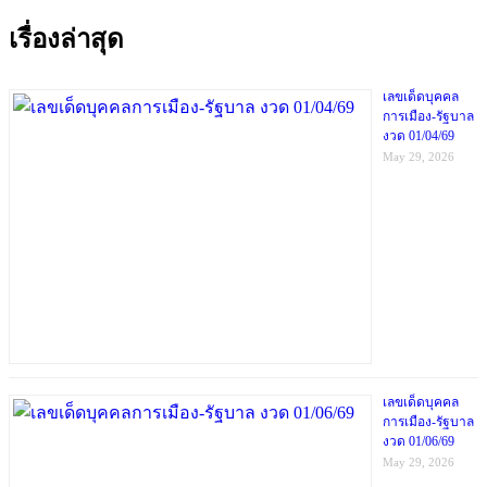
เรื่องล่าสุด
เลขเด็ดบุคคล
การเมือง-รัฐบาล
งวด 01/04/69
May 29, 2026
เลขเด็ดบุคคล
การเมือง-รัฐบาล
งวด 01/06/69
May 29, 2026