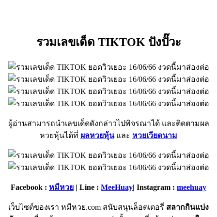
รวมเลขเด็ด TIKTOK ปังปั๊วะ
ผู้อ่านสามารถนำเลขเด็ดดังกล่าวไปพิจรณาได้ และติดตามผล
หวยหุ้นได้ที่
ผลหวยหุ้น
และ
หวยเวียดนาม
Facebook :
หมีหวย
| Line :
MeeHuay
| Instagram :
meehuay
เว็บไซต์ของเรา หมีหวย.com สนับสนุนล็อตเตอรี่
สลากกินแบ่ง