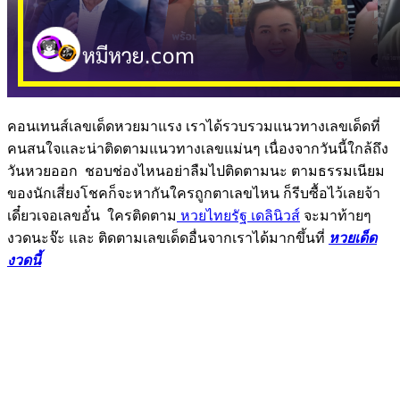
คอนเทนส์เลขเด็ดหวยมาแรง เราได้รวบรวมแนวทางเลขเด็ดที่
คนสนใจและน่าติดตามแนวทางเลขแม่นๆ เนื่องจากวันนี้ใกล้ถึง
วันหวยออก ชอบช่องไหนอย่าลืมไปติดตามนะ ตามธรรมเนียม
ของนักเสี่ยงโชคก็จะหากันใครถูกตาเลขไหน ก็รีบซื้อไว้เลยจ้า
เดี๋ยวเจอเลขอั๋น ใครติดตาม
หวยไทยรัฐ เดลินิวส์
จะมาท้ายๆ
งวดนะจ๊ะ และ ติดตามเลขเด็ดอื่นจากเราได้มากขึ้นที่
หวยเด็ด
งวดนี้