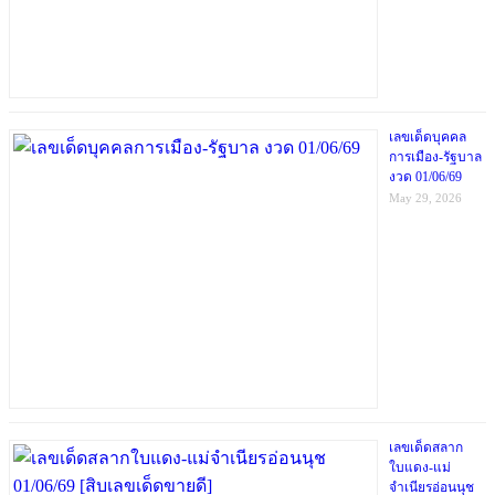
เลขเด็ดบุคคล
การเมือง-รัฐบาล
งวด 01/06/69
May 29, 2026
เลขเด็ดสลาก
ใบแดง-แม่
จำเนียรอ่อนนุช