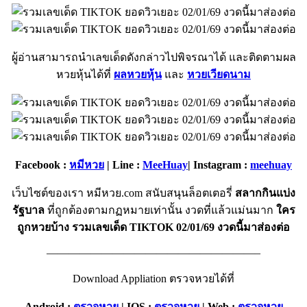
ผู้อ่านสามารถนำเลขเด็ดดังกล่าวไปพิจรณาได้ และติดตามผล
หวยหุ้นได้ที่
ผลหวยหุ้น
และ
หวยเวียดนาม
Facebook :
หมีหวย
| Line :
MeeHuay
| Instagram :
meehuay
เว็บไซต์ของเรา หมีหวย.com สนับสนุนล็อตเตอรี่
สลากกินแบ่ง
รัฐบาล
ที่ถูกต้องตามกฏหมายเท่านั้น งวดที่แล้วแม่นมาก
ใคร
ถูกหวยบ้าง รวมเลขเด็ด TIKTOK 02/01/69 งวดนี้มาส่องต่อ
———————————————————–
Download Appliation ตรวจหวยได้ที่
Android :
ตรวจหวย
| IOS :
ตรวจหวย
|
Web :
ตรวจหวย