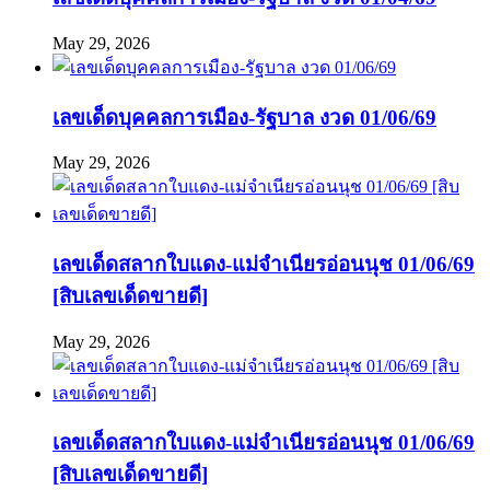
May 29, 2026
เลขเด็ดบุคคลการเมือง-รัฐบาล งวด 01/06/69
May 29, 2026
เลขเด็ดสลากใบแดง-แม่จำเนียรอ่อนนุช 01/06/69
[สิบเลขเด็ดขายดี]
May 29, 2026
เลขเด็ดสลากใบแดง-แม่จำเนียรอ่อนนุช 01/06/69
[สิบเลขเด็ดขายดี]