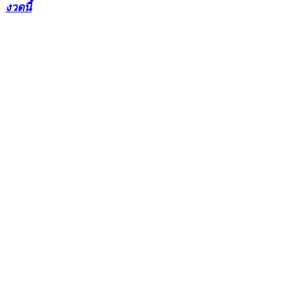
งวดนี้