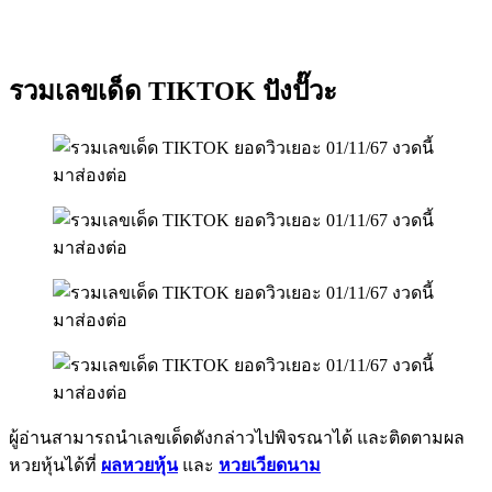
รวมเลขเด็ด TIKTOK ปังปั๊วะ
ผู้อ่านสามารถนำเลขเด็ดดังกล่าวไปพิจรณาได้ และติดตามผล
หวยหุ้นได้ที่
ผลหวยหุ้น
และ
หวยเวียดนาม