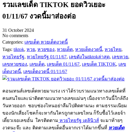
รวมเลขเด็ด TIKTOK ยอดวิวเยอะ
01/11/67 งวดนี้มาส่องต่อ
31 October 2024
No comments
Categories:
เลขเด็ด หวยเด็ดงวดนี้
Tags:
tiktok
,
หวย
,
หวยซอง
,
หวยเด็ด
,
หวยเด็ดงวดนี้
,
หวยไทย
,
หวยไทยรัฐ
,
หวยไทยรัฐ 01/11/67
,
เลขดังในtiktokล่าสุด
,
เลขหวย
,
เลขหวยซอง
,
เลขเด็ด
,
เลขเด็ด 01/11/67
,
เลขเด็ด TIKTOK
,
เลข
เด็ดงวดนี้
,
เลขเด็ดงวดนี้ 01/11/67
คอนเทนส์เลขเด็ดหวยมาแรง เราได้รวบรวมแนวทางเลขเด็ดที่
คนสนใจและน่าติดตามแนวทางเลขแม่นๆ เนื่องจากวันนี้ใกล้ถึง
วันหวยออก ชอบช่องไหนอย่าลืมไปติดตามนะ ตามธรรมเนียม
ของนักเสี่ยงโชคก็จะหากันใครถูกตาเลขไหน ก็รีบซื้อไว้เลยจ้า
เดี๋ยวเจอเลขอั๋น ใครติดตาม
หวยไทยรัฐ เดลินิวส์
จะมาท้ายๆ
งวดนะจ๊ะ และ ติดตามเลขเด็ดอื่นจากเราได้มากขึ้นที่
หวยเด็ด