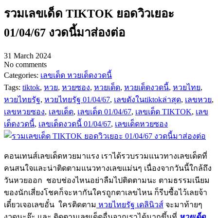
รวมเลขเด็ด TIKTOK ยอดวิวเยอะ
01/04/67 งวดนี้มาส่องต่อ
31 March 2024
No comments
Categories:
เลขเด็ด หวยเด็ดงวดนี้
Tags:
tiktok
,
หวย
,
หวยซอง
,
หวยเด็ด
,
หวยเด็ดงวดนี้
,
หวยไทย
,
หวยไทยรัฐ
,
หวยไทยรัฐ 01/04/67
,
เลขดังในtiktokล่าสุด
,
เลขหวย
,
เลขหวยซอง
,
เลขเด็ด
,
เลขเด็ด 01/04/67
,
เลขเด็ด TIKTOK
,
เลข
เด็ดงวดนี้
,
เลขเด็ดงวดนี้ 01/04/67
,
เลขเด็ดหวยซอง
คอนเทนส์เลขเด็ดหวยมาแรง เราได้รวบรวมแนวทางเลขเด็ดที่
คนสนใจและน่าติดตามแนวทางเลขแม่นๆ เนื่องจากวันนี้ใกล้ถึง
วันหวยออก ชอบช่องไหนอย่าลืมไปติดตามนะ ตามธรรมเนียม
ของนักเสี่ยงโชคก็จะหากันใครถูกตาเลขไหน ก็รีบซื้อไว้เลยจ้า
เดี๋ยวเจอเลขอั๋น ใครติดตาม
หวยไทยรัฐ เดลินิวส์
จะมาท้ายๆ
งวดนะจ๊ะ และ ติดตามเลขเด็ดอื่นจากเราได้มากขึ้นที่
หวยเด็ด