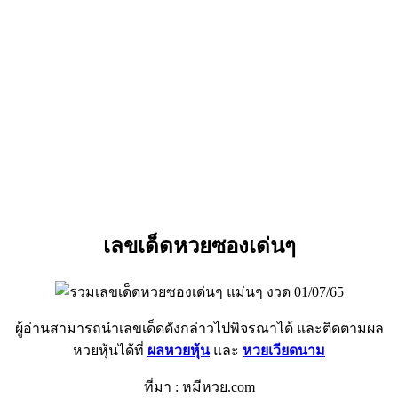
เลขเด็ดหวยซองเด่นๆ
ผู้อ่านสามารถนำเลขเด็ดดังกล่าวไปพิจรณาได้ และติดตามผล
หวยหุ้นได้ที่
ผลหวยหุ้น
และ
หวยเวียดนาม
ที่มา : หมีหวย.com