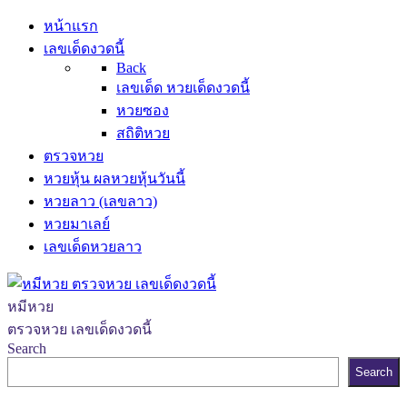
หน้าแรก
เลขเด็ดงวดนี้
Back
เลขเด็ด หวยเด็ดงวดนี้
หวยซอง
สถิติหวย
ตรวจหวย
หวยหุ้น ผลหวยหุ้นวันนี้
หวยลาว (เลขลาว)
หวยมาเลย์
เลขเด็ดหวยลาว
หมีหวย
ตรวจหวย เลขเด็ดงวดนี้
Search
Search