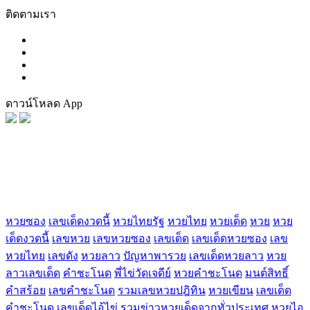
ติดตามเรา
ดาวน์โหลด App
FaceBook
Tag น่าสนใจ
หวยซอง
เลขเด็ดงวดนี้
หวยไทยรัฐ
หวยไทย
หวยเด็ด
หวย
หวย
เด็ดงวดนี้
เลขหวย
เลขหวยซอง
เลขเด็ด
เลขเด็ดหวยซอง
เลข
หวยไทย
เลขดัง
หวยลาว
ปัญหาพารวย
เลขเด็ดหวยลาว
หวย
ลาวเลขเด็ด
คำชะโนด
พี่ไข่วัดเจดีย์
หวยคำชะโนด
มนต์สิทธิ์
คำสร้อย
เลขคำชะโนด
รวมเลขหวยปฎิทิน
หวยเขียน
เลขเด็ด
คำชะโนด
เลขเด็ดไอ้ไข่
รวมข่าวหวยเด็ดจากทั่วประเทศ
หวยไอ