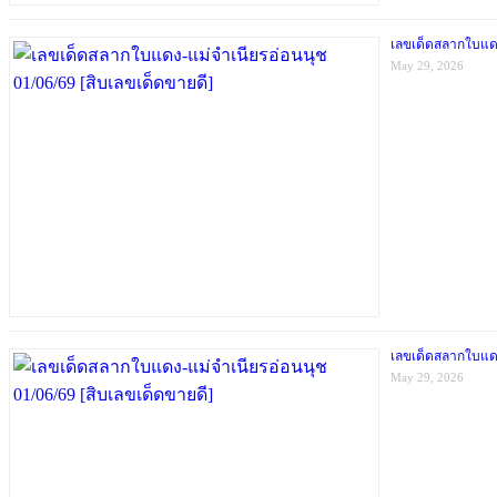
เลขเด็ดสลากใบแดง-
May 29, 2026
เลขเด็ดสลากใบแดง-
May 29, 2026