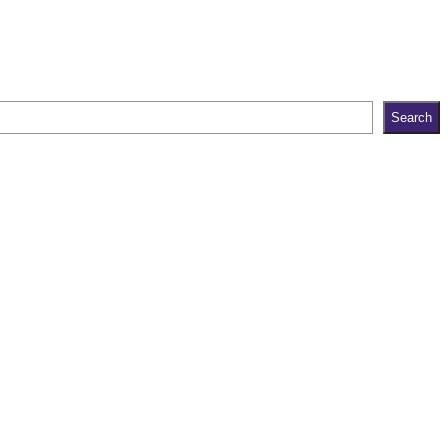
Search