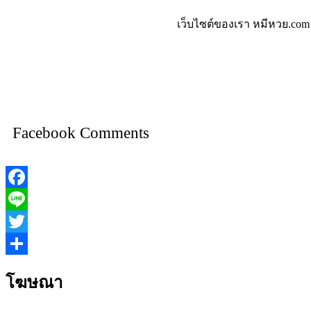
เว็บไซต์ของเรา หมีหวย.com 
Facebook Comments
Facebook
Line
Twitter
Share
โฆษณา