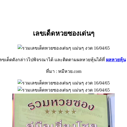
เลขเด็ดหวยซองเด่นๆ
ลขเด็ดดังกล่าวไปพิจรณาได้ และติดตามผลหวยหุ้นได้ที่
ผลหวยหุ้น
ที่มา : หมีหวย.com