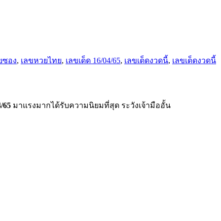
ยซอง
,
เลขหวยไทย
,
เลขเด็ด 16/04/65
,
เลขเด็ดงวดนี้
,
เลขเด็ดงวดนี้
/65
มาแรงมากได้รับความนิยมที่สุด ระวังเจ้ามืออั้น