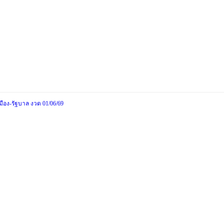
ือง-รัฐบาล งวด 01/06/69