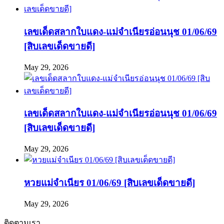
เลขเด็ดสลากใบแดง-แม่จำเนียรอ่อนนุช 01/06/69
[สิบเลขเด็ดขายดี]
May 29, 2026
เลขเด็ดสลากใบแดง-แม่จำเนียรอ่อนนุช 01/06/69
[สิบเลขเด็ดขายดี]
May 29, 2026
หวยแม่จำเนียร 01/06/69 [สิบเลขเด็ดขายดี]
May 29, 2026
ติดตามเรา