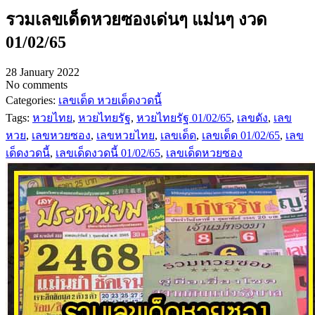
รวมเลขเด็ดหวยซองเด่นๆ แม่นๆ งวด
01/02/65
28 January 2022
No comments
Categories:
เลขเด็ด หวยเด็ดงวดนี้
Tags:
หวยไทย
,
หวยไทยรัฐ
,
หวยไทยรัฐ 01/02/65
,
เลขดัง
,
เลข
หวย
,
เลขหวยซอง
,
เลขหวยไทย
,
เลขเด็ด
,
เลขเด็ด 01/02/65
,
เลข
เด็ดงวดนี้
,
เลขเด็ดงวดนี้ 01/02/65
,
เลขเด็ดหวยซอง