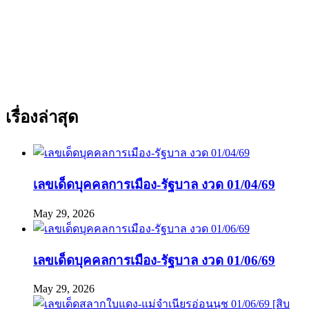
เรื่องล่าสุด
เลขเด็ดบุคคลการเมือง-รัฐบาล งวด 01/04/69
May 29, 2026
เลขเด็ดบุคคลการเมือง-รัฐบาล งวด 01/06/69
May 29, 2026