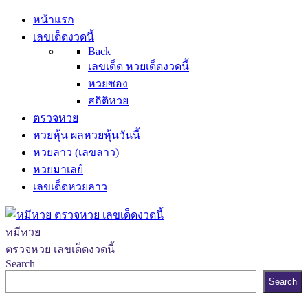
หน้าแรก
เลขเด็ดงวดนี้
Back
เลขเด็ด หวยเด็ดงวดนี้
หวยซอง
สถิติหวย
ตรวจหวย
หวยหุ้น ผลหวยหุ้นวันนี้
หวยลาว (เลขลาว)
หวยมาเลย์
เลขเด็ดหวยลาว
หมีหวย
ตรวจหวย เลขเด็ดงวดนี้
Search
Search