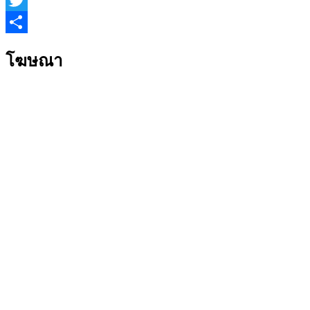
Twitter
Share
โฆษณา