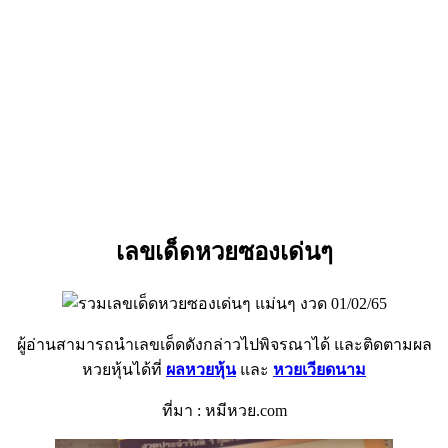
เลขเด็ดหวยซองเด่นๆ
ผู้อ่านสามารถนำเลขเด็ดดังกล่าวไปพิจรณาได้ และติดตามผล
หวยหุ้นได้ที่
ผลหวยหุ้น
และ
หวยเวียดนาม
ที่มา : หมีหวย.com