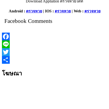
Download Appliation ตรวจหวยได้ที่
Android :
ตรวจหวย
| IOS :
ตรวจหวย
|
Web :
ตรวจหวย
Facebook Comments
Facebook
Line
Twitter
Share
โฆษณา