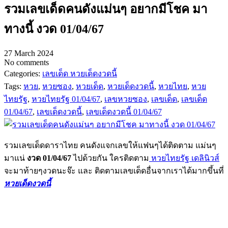
รวมเลขเด็ดคนดังแม่นๆ อยากมีโชค มา
ทางนี้ งวด 01/04/67
27 March 2024
No comments
Categories:
เลขเด็ด หวยเด็ดงวดนี้
Tags:
หวย
,
หวยซอง
,
หวยเด็ด
,
หวยเด็ดงวดนี้
,
หวยไทย
,
หวย
ไทยรัฐ
,
หวยไทยรัฐ 01/04/67
,
เลขหวยซอง
,
เลขเด็ด
,
เลขเด็ด
01/04/67
,
เลขเด็ดงวดนี้
,
เลขเด็ดงวดนี้ 01/04/67
รวมเลขเด็ดดาราไทย คนดังแจกเลขให้แฟนๆได้ติดตาม แม่นๆ
มาแน่
งวด 01/04/67
ไปด้วยกัน ใครติดตาม
หวยไทยรัฐ เดลินิวส์
จะมาท้ายๆงวดนะจ๊ะ และ ติดตามเลขเด็ดอื่นจากเราได้มากขึ้นที่
หวยเด็ดงวดนี้