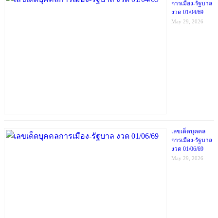
การเมือง-รัฐบาล
งวด 01/04/69
May 29, 2026
เลขเด็ดบุคคล
การเมือง-รัฐบาล
งวด 01/06/69
May 29, 2026