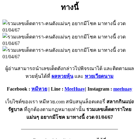
ทางนี้
ผู้อ่านสามารถนำเลขเด็ดดังกล่าวไปพิจรณาได้ และติดตามผล
หวยหุ้นได้ที่
ผลหวยหุ้น
และ
หวยเวียดนาม
Facebook :
หมีหวย
| Line :
MeeHuay
| Instagram :
meehuay
เว็บไซต์ของเรา หมีหวย.com สนับสนุนล็อตเตอรี่
สลากกินแบ่ง
รัฐบาล
ที่ถูกต้องตามกฏหมายเท่านั้น
รวมเลขเด็ดดาราไทย
แม่นๆ อยากมีโชค มาทางนี้ งวด 01/04/67
———————————————————–