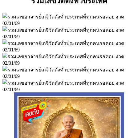
รวมเลขวัดดังทั่วประเทศ