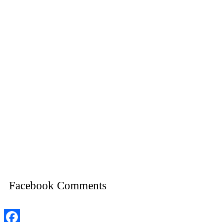
Facebook Comments