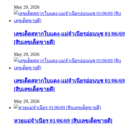
May 29, 2026
เลขเด็ดสลากใบแดง-แม่จำเนียรอ่อนนุช 01/06/69
[สิบเลขเด็ดขายดี]
May 29, 2026
เลขเด็ดสลากใบแดง-แม่จำเนียรอ่อนนุช 01/06/69
[สิบเลขเด็ดขายดี]
May 29, 2026
หวยแม่จำเนียร 01/06/69 [สิบเลขเด็ดขายดี]