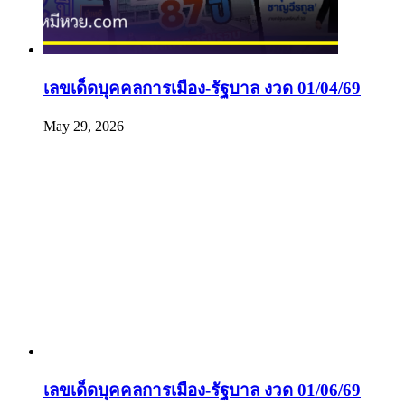
เลขเด็ดบุคคลการเมือง-รัฐบาล งวด 01/04/69
May 29, 2026
เลขเด็ดบุคคลการเมือง-รัฐบาล งวด 01/06/69