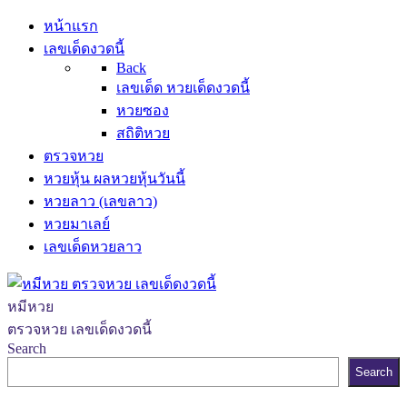
หน้าแรก
เลขเด็ดงวดนี้
Back
เลขเด็ด หวยเด็ดงวดนี้
หวยซอง
สถิติหวย
ตรวจหวย
หวยหุ้น ผลหวยหุ้นวันนี้
หวยลาว (เลขลาว)
หวยมาเลย์
เลขเด็ดหวยลาว
หมีหวย
ตรวจหวย เลขเด็ดงวดนี้
Search
Search