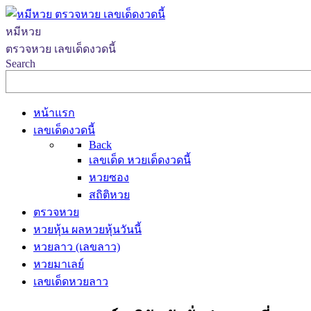
หมีหวย
ตรวจหวย เลขเด็ดงวดนี้
Search
หน้าแรก
เลขเด็ดงวดนี้
Back
เลขเด็ด หวยเด็ดงวดนี้
หวยซอง
สถิติหวย
ตรวจหวย
หวยหุ้น ผลหวยหุ้นวันนี้
หวยลาว (เลขลาว)
หวยมาเลย์
เลขเด็ดหวยลาว