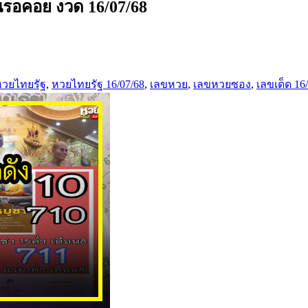
คนรอคอย งวด 16/07/68
หวยไทยรัฐ
,
หวยไทยรัฐ 16/07/68
,
เลขหวย
,
เลขหวยซอง
,
เลขเด็ด 16