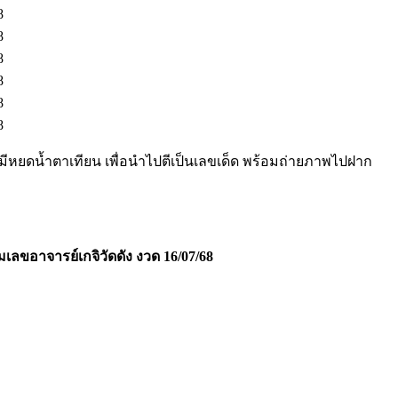
่มีหยดน้ำตาเทียน เพื่อนำไปตีเป็นเลขเด็ด พร้อมถ่ายภาพไปฝาก
เลขอาจารย์เกจิวัดดัง งวด 16/07/68