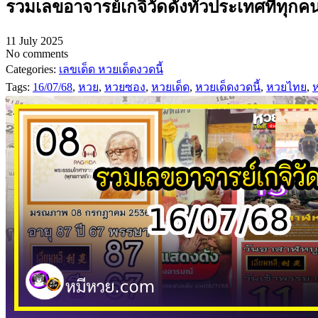
รวมเลขอาจารย์เกจิวัดดังทั่วประเทศที่ทุก
11 July 2025
No comments
Categories:
เลขเด็ด หวยเด็ดงวดนี้
Tags:
16/07/68
,
หวย
,
หวยซอง
,
หวยเด็ด
,
หวยเด็ดงวดนี้
,
หวยไทย
,