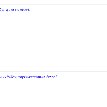
ือง-รัฐบาล งวด 01/06/69
แม่จำเนียรอ่อนนุช 01/06/69 [สิบเลขเด็ดขายดี]