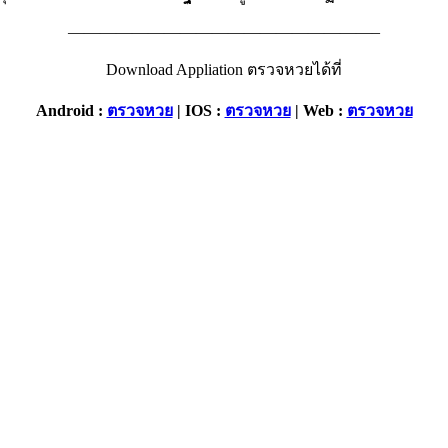
———————————————————–
Download Appliation ตรวจหวยได้ที่
Android :
ตรวจหวย
| IOS :
ตรวจหวย
| Web :
ตรวจหวย