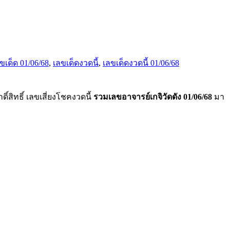
ขเด็ด 01/06/68
,
เลขเด็ดงวดนี้
,
เลขเด็ดงวดนี้ 01/06/68
สิทธิ์ เลขเสี่ยงโชคงวดนี้
รวมเลขอาจารย์เกจิวัดดัง 01/06/68
มา