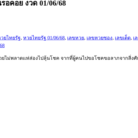
คนรอคอย งวด 01/06/68
หวยไทยรัฐ
,
หวยไทยรัฐ 01/06/68
,
เลขหวย
,
เลขหวยซอง
,
เลขเด็ด
,
เล
ไม่พลาดแห่ส่องไปลุ้นโชค จากที่ผู้คนไปขอโชคขอลาภจากสิ่งศักดิ์