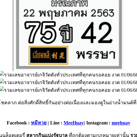
 ต่อสิ่งศักดิ์สิทธิ์กันอย่างต่อเนื่องและมองดูในอ่างน้ำมนต์ที
Facebook :
หมีหวย
| Line :
MeeHuay
| Instagram :
meehuay
ุนล็อตเตอรี่
สลากกินแบ่งรัฐบาล
ที่ถูกต้องตามกฏหมายเท่านั้น
รวม