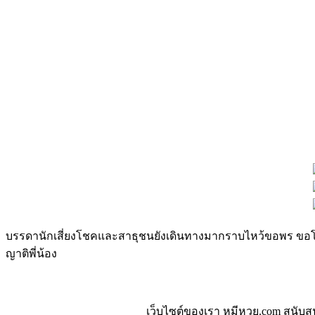
บรรดานักเสี่ยงโชคและสาธุชนยังเดินทางมากราบไหว้ขอพร ขอโชคลาภ
ญาติพี่น้อง
เว็บไซต์ของเรา หมีหวย.com สนับสน