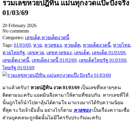
รวมเลขหวยปฎิทิน แม่นทุกงวดแป๊ะปังจริง
01/03/69
20 February 2026
No comments
Categories:
เลขเด็ด หวยเด็ดงวดนี้
Tags:
01/03/69
,
หวย
,
หวยซอง
,
หวยเด็ด
,
หวยเด็ดงวดนี้
,
หวยไทย
,
หวยไทยรัฐ
,
เลขหวย
,
เลขหวยซอง
,
เลขเด็ด
,
เลขเด็ด 01/03/69
,
เลขเด็ดงวดนี้
,
เลขเด็ดงวดนี้ 01/03/69
,
เลขเด็ดไทยรัฐ 01/03/69
,
ไทยรัฐ 01/03/69
มาแล้วครับ!!
หวยปฎิทิน งวด 01/03/69
เป็นเลขที่หลายๆคน
ติดตามนะครับ แอดมินจึงหามาให้ตามที่ชอบกัน หากเลขที่ให้
นั้นถูกใจก็นำไปหาลุ้นได้ตามใจ มาแรงมากได้รับความนิยม
ที่สุด ระวังเจ้ามืออั้น อย่างไรก็ตาม
หวยซอง
เป็นเรื่องความเชื่อ
ส่วนบุคคลจะถูกผิดนั้นไม่มีใครรับประกันนะครับ