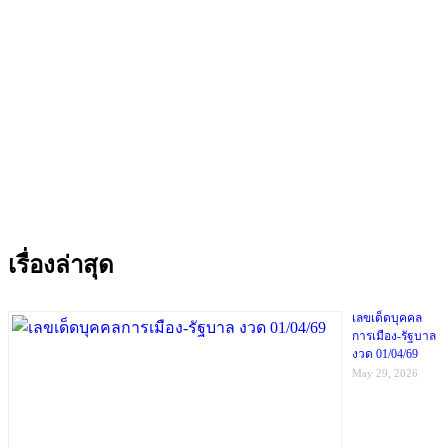
เรื่องล่าสุด
เลขเด็ดบุคคล
การเมือง-รัฐบาล
งวด 01/04/69
May 29, 2026