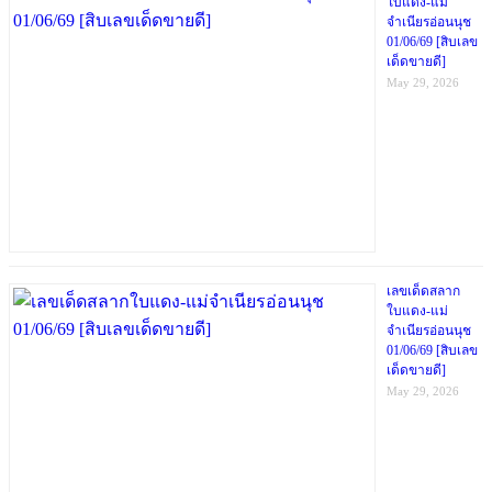
ใบแดง-แม่
จำเนียรอ่อนนุช
01/06/69 [สิบเลข
เด็ดขายดี]
May 29, 2026
เลขเด็ดสลาก
ใบแดง-แม่
จำเนียรอ่อนนุช
01/06/69 [สิบเลข
เด็ดขายดี]
May 29, 2026