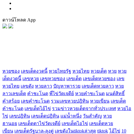
ดาวน์โหลด App
FaceBook
Tag น่าสนใจ
หวยซอง
เลขเด็ดงวดนี้
หวยไทยรัฐ
หวยไทย
หวยเด็ด
หวย
หวย
เด็ดงวดนี้
เลขหวย
เลขหวยซอง
เลขเด็ด
เลขเด็ดหวยซอง
เลข
หวยไทย
เลขดัง
หวยลาว
ปัญหาพารวย
เลขเด็ดหวยลาว
หวย
ลาวเลขเด็ด
คำชะโนด
พี่ไข่วัดเจดีย์
หวยคำชะโนด
มนต์สิทธิ์
คำสร้อย
เลขคำชะโนด
รวมเลขหวยปฎิทิน
หวยเขียน
เลขเด็ด
คำชะโนด
เลขเด็ดไอ้ไข่
รวมข่าวหวยเด็ดจากทั่วประเทศ
หวยไอ
ไข่
เลขปฎิทิน
เลขเด็ดปฎิทิน
แม่น้ำหนึ่ง
วันสำคัญ
หวย
ฮานอย
เลขเด็ดตาไข่วัดเจดีย์
เลขเด็ดไอไข่
เลขเด็ดหวย
เขียน
เลขเด็ดรัฐบาล-ลุงตู่
เลขดังในtiktokล่าสุด
tiktok
ไอ้ไข่
10