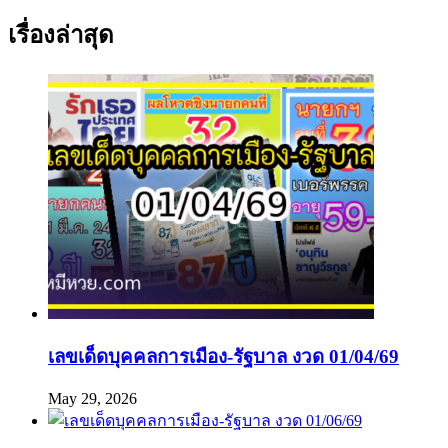
เรื่องล่าสุด
เลขเด็ดบุคคลการเมือง-รัฐบาล งวด 01/04/69
May 29, 2026