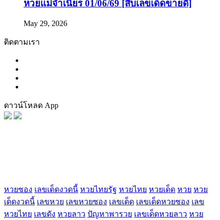
หวยแม่จำเนียร 01/06/69 [สิบเลขเด็ดขายดี]
May 29, 2026
ติดตามเรา
ดาวน์โหลด App
FaceBook
Tag น่าสนใจ
หวยซอง
เลขเด็ดงวดนี้
หวยไทยรัฐ
หวยไทย
หวยเด็ด
หวย
หวย
เด็ดงวดนี้
เลขหวย
เลขหวยซอง
เลขเด็ด
เลขเด็ดหวยซอง
เลข
หวยไทย
เลขดัง
หวยลาว
ปัญหาพารวย
เลขเด็ดหวยลาว
หวย