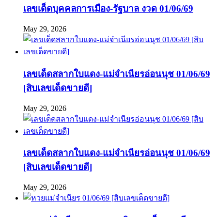
เลขเด็ดบุคคลการเมือง-รัฐบาล งวด 01/06/69
May 29, 2026
เลขเด็ดสลากใบแดง-แม่จำเนียรอ่อนนุช 01/06/69
[สิบเลขเด็ดขายดี]
May 29, 2026
เลขเด็ดสลากใบแดง-แม่จำเนียรอ่อนนุช 01/06/69
[สิบเลขเด็ดขายดี]
May 29, 2026