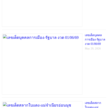
เลขเด็ดบุคคล
การเมือง-รัฐบาล
งวด 01/06/69
May 29, 2026
เลขเด็ดสลาก
ใบแดง-แม่