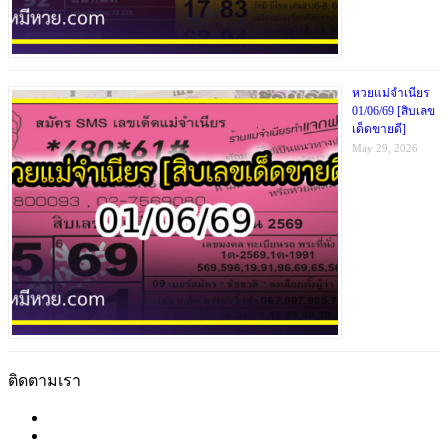
หวยแม่จำเนียร
01/06/69 [สิบเลข
เด็ดขายดี]
May 29, 2026
ติดตามเรา