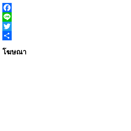
Facebook
Line
Twitter
Share
โฆษณา