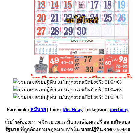
Facebook :
หมีหวย
| Line :
MeeHuay
| Instagram :
meehuay
เว็บไซต์ของเรา หมีหวย.com สนับสนุนล็อตเตอรี่
สลากกินแบ่ง
รัฐบาล
ที่ถูกต้องตามกฏหมายเท่านั้น
หวยปฎิทิน งวด 01/04/68