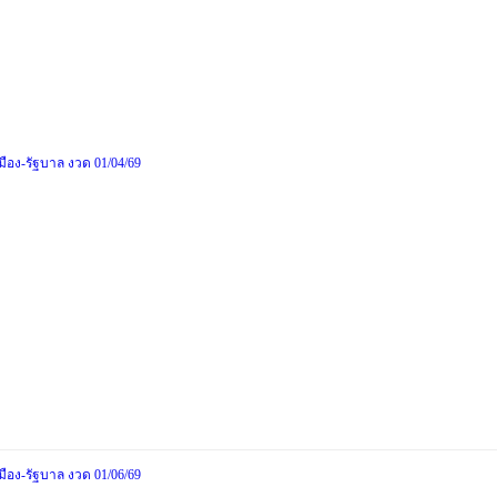
ือง-รัฐบาล งวด 01/04/69
ือง-รัฐบาล งวด 01/06/69