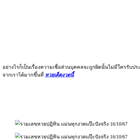
อย่างไรก็เป็นเรื่องความเชื่อส่วนบุคคลจะถูกผิดนั้นไม่มีใครร
จากเราได้มากขึ้นที่
หวยเด็ดงวดนี้