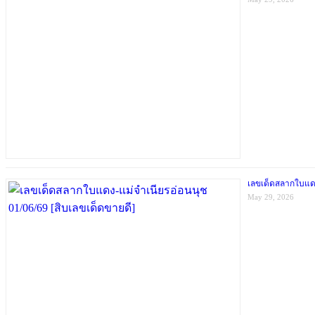
เลขเด็ดสลากใบแดง-
May 29, 2026