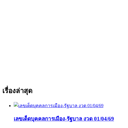
เรื่องล่าสุด
เลขเด็ดบุคคลการเมือง-รัฐบาล งวด 01/04/69