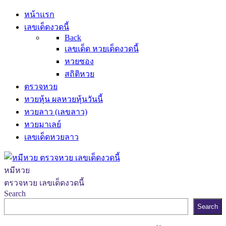
หน้าแรก
เลขเด็ดงวดนี้
Back
เลขเด็ด หวยเด็ดงวดนี้
หวยซอง
สถิติหวย
ตรวจหวย
หวยหุ้น ผลหวยหุ้นวันนี้
หวยลาว (เลขลาว)
หวยมาเลย์
เลขเด็ดหวยลาว
หมีหวย
ตรวจหวย เลขเด็ดงวดนี้
Search
Search