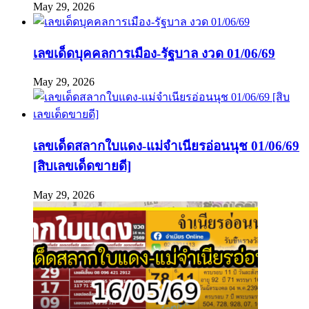
May 29, 2026
เลขเด็ดบุคคลการเมือง-รัฐบาล งวด 01/06/69
May 29, 2026
เลขเด็ดสลากใบแดง-แม่จำเนียรอ่อนนุช 01/06/69
[สิบเลขเด็ดขายดี]
May 29, 2026