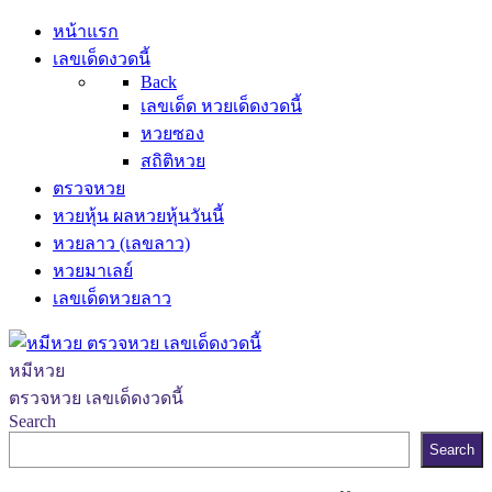
หน้าแรก
เลขเด็ดงวดนี้
Back
เลขเด็ด หวยเด็ดงวดนี้
หวยซอง
สถิติหวย
ตรวจหวย
หวยหุ้น ผลหวยหุ้นวันนี้
หวยลาว (เลขลาว)
หวยมาเลย์
เลขเด็ดหวยลาว
หมีหวย
ตรวจหวย เลขเด็ดงวดนี้
Search
Search