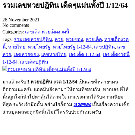
รวมเลขหวยปฎิทิน เด็ดๆแม่นทั้งปี 1/12/64
26 November 2021
No comments
Categories:
เลขเด็ด หวยเด็ดงวดนี้
Tags:
รวมเลขหวยปฎิทิน
,
หวย
,
หวยซอง
,
หวยเด็ด
,
หวยเด็ดงวด
นี้
,
หวยไทย
,
หวยไทยรัฐ
,
หวยไทยรัฐ 1-12-64
,
เลขปฎิทิน
,
เลข
หวย
,
เลขหวยซอง
,
เลขหวยไทย
,
เลขเด็ด 1-12-64
,
เลขเด็ดงวดนี้
1-12-64
,
เลขเด็ดปฎิทิน
มาแล้วครับ!!
หวยปฎิทิน งวด 1/12/64
เป็นเลขที่หลายๆคน
ติดตามนะครับ แอดมินจึงหามาให้ตามที่ชอบกัน หากเลขที่ให้
นั้นถูกใจก็นำไปหาลุ้นได้ตามใจ มาแรงมากได้รับความนิยม
ที่สุด ระวังเจ้ามืออั้น อย่างไรก็ตาม
หวยซอง
เป็นเรื่องความเชื่อ
ส่วนบุคคลจะถูกผิดนั้นไม่มีใครรับประกันนะครับ