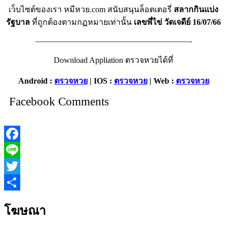
เว็บไซต์ของเรา หมีหวย.com สนับสนุนล็อตเตอรี่
สลากกินแบ่ง
รัฐบาล
ที่ถูกต้องตามกฏหมายเท่านั้น
เลขพี่ไข่ วัดเจดีย์ 16/07/66
———————————————————-
Download Appliation ตรวจหวยได้ที่
Android :
ตรวจหวย
| IOS :
ตรวจหวย
| Web :
ตรวจหวย
Facebook Comments
Facebook
Line
Twitter
Share
โฆษณา