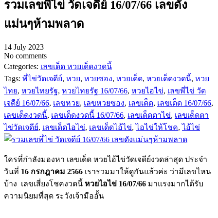
รวมเลขพี่ไข่ วัดเจดีย์ 16/07/66 เลขดัง
แม่นๆห้ามพลาด
14 July 2023
No comments
Categories:
เลขเด็ด หวยเด็ดงวดนี้
Tags:
พี่ไข่วัดเจดีย์
,
หวย
,
หวยซอง
,
หวยเด็ด
,
หวยเด็ดงวดนี้
,
หวย
ไทย
,
หวยไทยรัฐ
,
หวยไทยรัฐ 16/07/66
,
หวยไอไข่
,
เลขพี่ไข่ วัด
เจดีย์ 16/07/66
,
เลขหวย
,
เลขหวยซอง
,
เลขเด็ด
,
เลขเด็ด 16/07/66
,
เลขเด็ดงวดนี้
,
เลขเด็ดงวดนี้ 16/07/66
,
เลขเด็ดตาไข่
,
เลขเด็ดตา
ไข่วัดเจดีย์
,
เลขเด็ดไอไข่
,
เลขเด็ดไอ้ไข่
,
ไอไข่ให้โชค
,
ไอ้ไข่
ใครที่กำลังมองหา เลขเด็ด หวยไอ้ไข่วัดเจดีย์งวดล่าสุด ประจำ
วันที่
16 กรกฎาคม 2566
เรารวมมาให้ดูกันแล้วค่ะ ว่ามีเลขไหน
บ้าง เลขเสี่ยงโชคงวดนี้
หวยไอไข่ 16/07/66
มาแรงมากได้รับ
ความนิยมที่สุด ระวังเจ้ามืออั้น