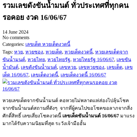
รวมเลขดังขันน้ำมนต์ ทั่วประเทศที่ทุกคน
รอคอย งวด 16/06/67
14 June 2024
No comments
Categories:
เลขเด็ด หวยเด็ดงวดนี้
Tags:
หวย
,
หวยซอง
,
หวยเด็ด
,
หวยเด็ดงวดนี้
,
หวยเลขเด็ดจาก
ขันน้ำมนต์
,
หวยไทย
,
หวยไทยรัฐ
,
หวยไทยรัฐ 16/06/67
,
เลขขัน
น้ำมันต์
,
เลขดังขันน้ำมนต์
,
เลขหวย
,
เลขหวยซอง
,
เลขเด็ด
,
เลข
เด็ด 16/06/67
,
เลขเด็ดงวดนี้
,
เลขเด็ดงวดนี้ 16/06/67
หวยเลขเด็ดจากขันน้ำมนต์ คอหวยไม่พลาดแห่ส่องไปลุ้นโชค
จากขันน้ำมนต์สถานที่ดังๆ จากที่ผู้คนไปขอโชคขอลาภจากสิ่ง
ศักดิ์สิทธิ์ เลขเสี่ยงโชคงวดนี้
เลขเด็ดขันน้ำมนต์ 16/06/67
มาแรง
มากได้รับความนิยมที่สุด ระวังเจ้ามืออั้น