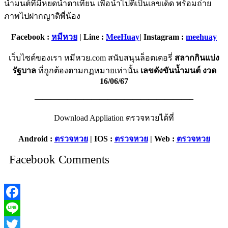
น้ำมนต์ที่มีหยดน้ำตาเทียน เพื่อนำไปตีเป็นเลขเด็ด พร้อมถ่าย
ภาพไปฝากญาติพี่น้อง
Facebook :
หมีหวย
| Line :
MeeHuay
| Instagram :
meehuay
เว็บไซต์ของเรา หมีหวย.com สนับสนุนล็อตเตอรี่
สลากกินแบ่ง
รัฐบาล
ที่ถูกต้องตามกฏหมายเท่านั้น
เลขดังขันน้ำมนต์ งวด
16/06/67
———————————————————–
Download Appliation ตรวจหวยได้ที่
Android :
ตรวจหวย
| IOS :
ตรวจหวย
| Web :
ตรวจหวย
Facebook Comments
Facebook
Line