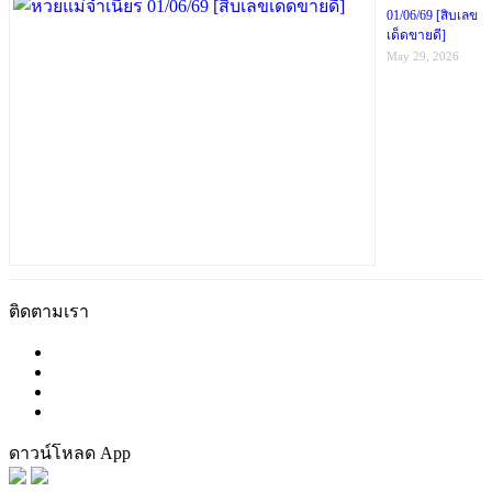
01/06/69 [สิบเลข
เด็ดขายดี]
May 29, 2026
ติดตามเรา
ดาวน์โหลด App