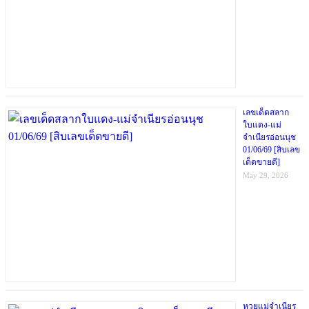
เลขเด็ดสลาก
ใบแดง-แม่
จำเนียรอ่อนนุช
01/06/69 [สิบเลข
เด็ดขายดี]
May 29, 2026
หวยแม่จำเนียร