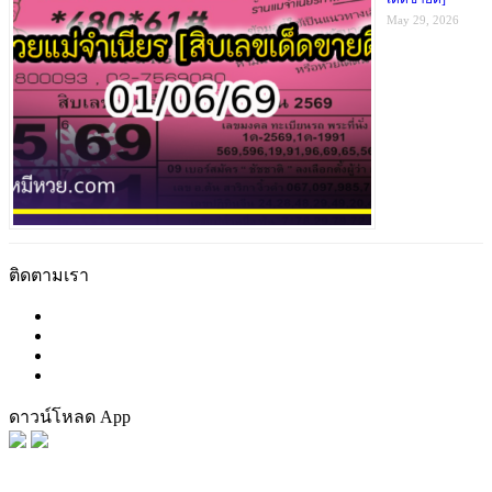
May 29, 2026
ติดตามเรา
ดาวน์โหลด App
FaceBook