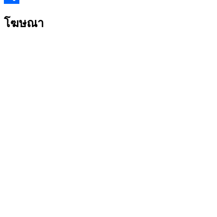
Share
โฆษณา