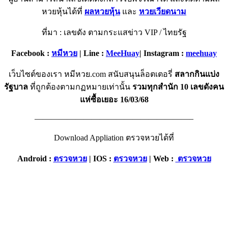
หวยหุ้นได้ที่
ผลหวยหุ้น
และ
หวยเวียดนาม
ที่มา : เลขดัง ตามกระแสข่าว VIP / ไทยรัฐ
Facebook :
หมีหวย
| Line :
MeeHuay
| Instagram :
meehuay
เว็บไซต์ของเรา หมีหวย.com สนับสนุนล็อตเตอรี่
สลากกินแบ่ง
รัฐบาล
ที่ถูกต้องตามกฏหมายเท่านั้น
รวมทุกสำนัก 10 เลขดังคน
แห่ซื้อเยอะ 16/03/68
———————————————————–
Download Appliation ตรวจหวยได้ที่
Android :
ตรวจหวย
| IOS :
ตรวจหวย
| Web :
ตรวจหวย