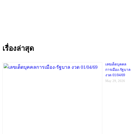
เรื่องล่าสุด
เลขเด็ดบุคคล
การเมือง-รัฐบาล
งวด 01/04/69
May 29, 2026