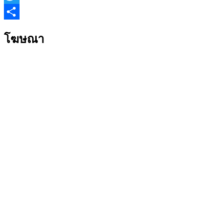
Twitter
Share
โฆษณา