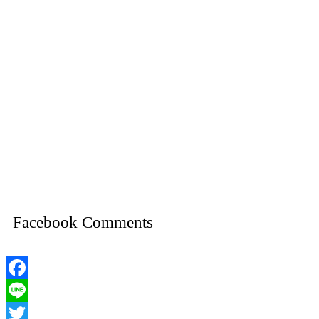
Facebook Comments
Facebook
Line