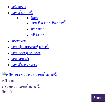
หน้าแรก
เลขเด็ดงวดนี้
Back
เลขเด็ด หวยเด็ดงวดนี้
หวยซอง
สถิติหวย
ตรวจหวย
หวยหุ้น ผลหวยหุ้นวันนี้
หวยลาว (เลขลาว)
หวยมาเลย์
เลขเด็ดหวยลาว
หมีหวย
ตรวจหวย เลขเด็ดงวดนี้
Search
Search