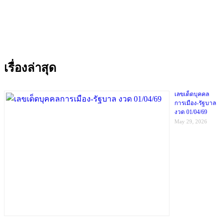
เรื่องล่าสุด
เลขเด็ดบุคคล
การเมือง-รัฐบาล
งวด 01/04/69
May 29, 2026