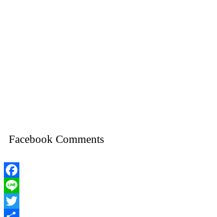
Facebook Comments
Facebook
Line
Twitter