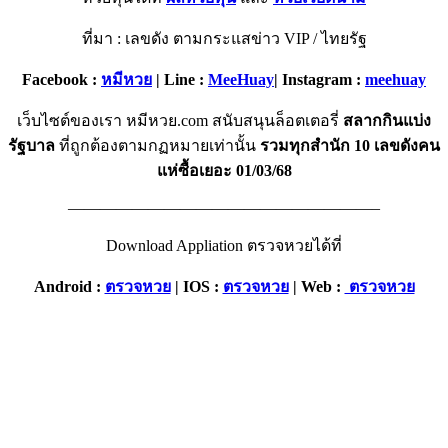
ที่มา : เลขดัง ตามกระแสข่าว VIP / ไทยรัฐ
Facebook :
หมีหวย
| Line :
MeeHuay
| Instagram :
meehuay
เว็บไซต์ของเรา หมีหวย.com สนับสนุนล็อตเตอรี่
สลากกินแบ่ง
รัฐบาล
ที่ถูกต้องตามกฏหมายเท่านั้น
รวมทุกสำนัก 10 เลขดังคน
แห่ซื้อเยอะ 01/03/68
———————————————————–
Download Appliation ตรวจหวยได้ที่
Android :
ตรวจหวย
| IOS :
ตรวจหวย
| Web :
ตรวจหวย