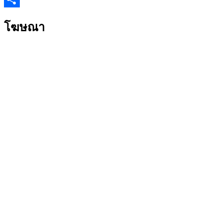
Share
โฆษณา