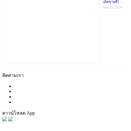
เด็ดขายดี]
May 29, 2026
ติดตามเรา
ดาวน์โหลด App