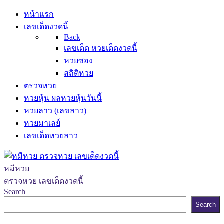
หน้าแรก
เลขเด็ดงวดนี้
Back
เลขเด็ด หวยเด็ดงวดนี้
หวยซอง
สถิติหวย
ตรวจหวย
หวยหุ้น ผลหวยหุ้นวันนี้
หวยลาว (เลขลาว)
หวยมาเลย์
เลขเด็ดหวยลาว
หมีหวย
ตรวจหวย เลขเด็ดงวดนี้
Search
Search