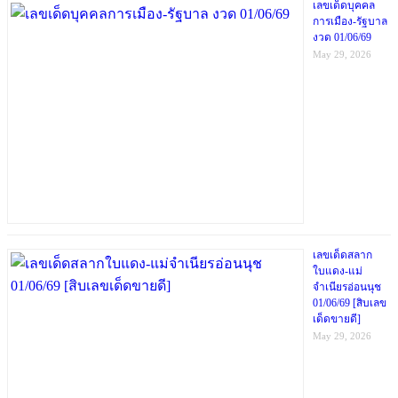
เลขเด็ดบุคคล
การเมือง-รัฐบาล
งวด 01/06/69
May 29, 2026
เลขเด็ดสลาก
ใบแดง-แม่
จำเนียรอ่อนนุช
01/06/69 [สิบเลข
เด็ดขายดี]
May 29, 2026