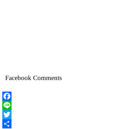
Facebook Comments
Facebook
Line
Twitter