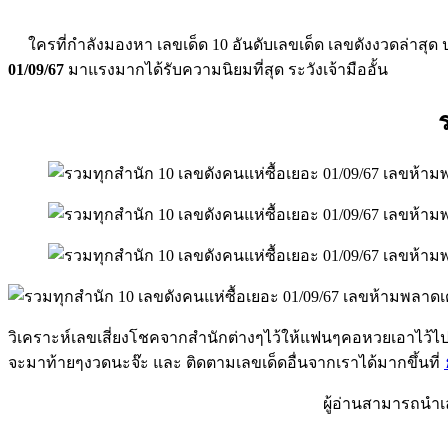
ใครที่กำลังมองหา เลขเด็ด 10 อันดับเลขเด็ด เลขดังงวดล่าสุด 
01/09/67
มาแรงมากได้รับความนิยมที่สุด ระวังเจ้ามืออั้น
วิเคราะห์เลขเสี่ยงโชคจากสำนักต่างๆไว้ให้แฟนๆคอหวยเอาไว้ไป
จะมาท้ายๆงวดนะจ๊ะ และ ติดตามเลขเด็ดอื่นจากเราได้มากขึ้นที่
ผู้อ่านสามารถนำเ