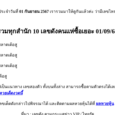
ประจำวันที่
01 กันยายน 2567
เรารวมมาให้ดูกันแล้วค่ะ ว่ามีเลขไห
รวมทุกสำนัก 10 เลขดังคนแห่ซื้อเยอะ 01/09/6
เป็นแนวทาง เลขสองตัว ทั้งบนทั้งล่าง สามารถซื้อตามตัวตรงได้เล
หวยเด็ดงวดนี้
ลขเด็ดดังกล่าวไปพิจรณาได้ และติดตามผลหวยหุ้นได้ที่
ผลหวยหุ้น
ที่มา : เลขดัง ตามกระแสข่าว VIP / ไทยรัฐ