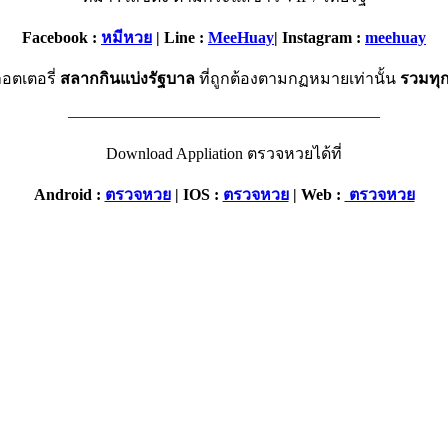
Facebook :
หมีหวย
| Line :
MeeHuay
| Instagram :
meehuay
็อตเตอรี่
สลากกินแบ่งรัฐบาล
ที่ถูกต้องตามกฏหมายเท่านั้น
รวมทุก
———————————————————–
Download Appliation ตรวจหวยได้ที่
Android :
ตรวจหวย
| IOS :
ตรวจหวย
| Web :
ตรวจหวย