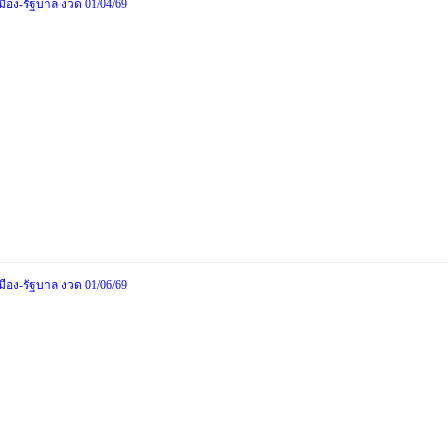
ือง-รัฐบาล งวด 01/04/69
ือง-รัฐบาล งวด 01/06/69