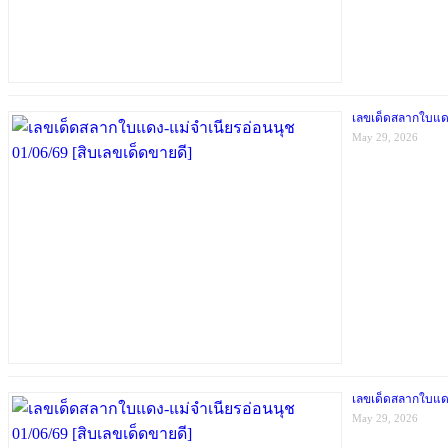
เลขเด็ดสลากใบแดง-
May 29, 2026
เลขเด็ดสลากใบแดง-
May 29, 2026