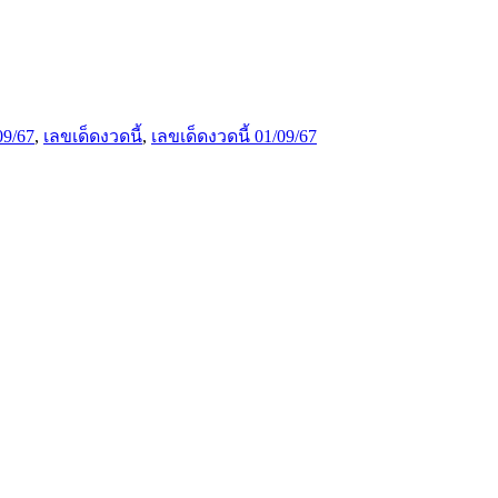
09/67
,
เลขเด็ดงวดนี้
,
เลขเด็ดงวดนี้ 01/09/67