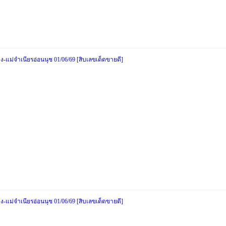
แม่จำเนียรอ่อนนุช 01/06/69 [สิบเลขเด็ดขายดี]
แม่จำเนียรอ่อนนุช 01/06/69 [สิบเลขเด็ดขายดี]