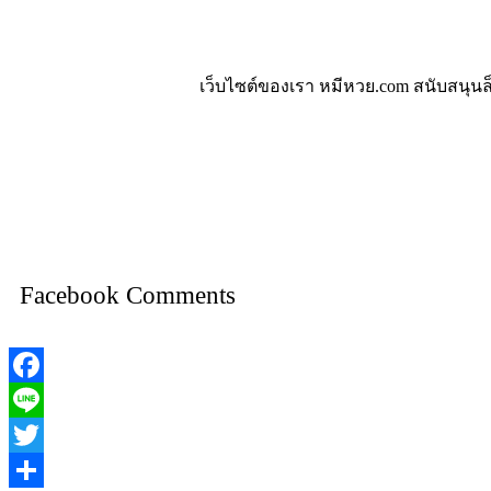
เว็บไซต์ของเรา หมีหวย.com สนับสนุนล
Facebook Comments
Facebook
Line
Twitter