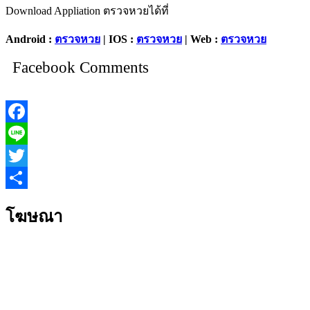
Download Appliation ตรวจหวยได้ที่
Android :
ตรวจหวย
| IOS :
ตรวจหวย
|
Web :
ตรวจหวย
Facebook Comments
Facebook
Line
Twitter
Share
โฆษณา