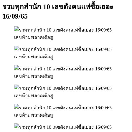
รวมทุกสำนัก 10 เลขดังคนแห่ซื้อเยอะ
16/09/65