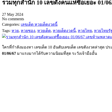
รวมทุกสำนัก 10 เลขดังคนแห่ซื้อเยอะ 01/0
27 May 2024
No comments
Categories:
เลขเด็ด หวยเด็ดงวดนี้
Tags:
หวย
,
หวยซอง
,
หวยเด็ด
,
หวยเด็ดงวดนี้
,
หวยไทย
,
หวยไทยรั
ใครที่กำลังมองหา เลขเด็ด 10 อันดับเลขเด็ด เลขดังงวดล่าสุด ประ
01/06/67
มาแรงมากได้รับความนิยมที่สุด ระวังเจ้ามืออั้น