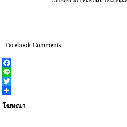
เว็บไซต์ของเรา หมีหวย.com สนับสนุนล
Facebook Comments
Facebook
Line
Twitter
Share
โฆษณา