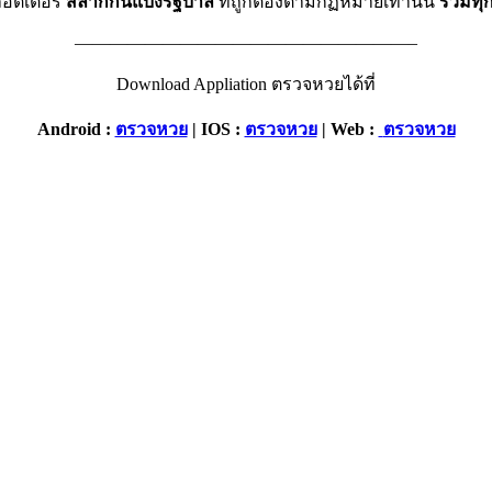
็อตเตอรี่
สลากกินแบ่งรัฐบาล
ที่ถูกต้องตามกฏหมายเท่านั้น
รวมทุก
———————————————————–
Download Appliation ตรวจหวยได้ที่
Android :
ตรวจหวย
| IOS :
ตรวจหวย
|
Web :
ตรวจหวย