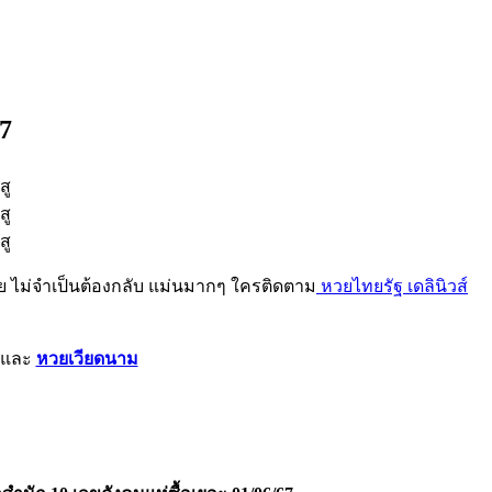
7
ย ไม่จำเป็นต้องกลับ แม่นมากๆ ใครติดตาม
หวยไทยรัฐ เดลินิวส์
และ
หวยเวียดนาม