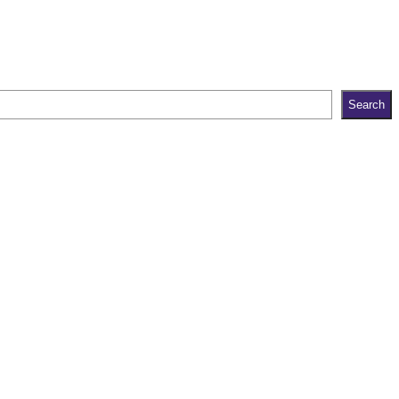
Search