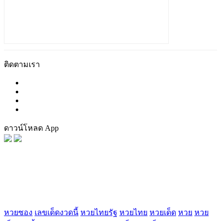
ติดตามเรา
ดาวน์โหลด App
FaceBook
Tag น่าสนใจ
หวยซอง
เลขเด็ดงวดนี้
หวยไทยรัฐ
หวยไทย
หวยเด็ด
หวย
หวย