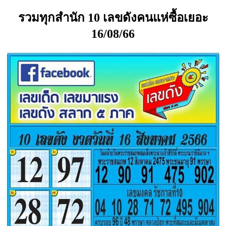
รวมทุกสำนัก 10 เลขดังคนแห่ซื้อเยอะ
16/08/66