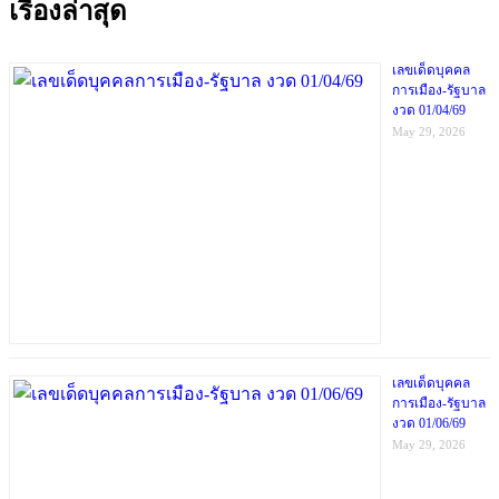
เรื่องล่าสุด
เลขเด็ดบุคคล
การเมือง-รัฐบาล
งวด 01/04/69
May 29, 2026
เลขเด็ดบุคคล
การเมือง-รัฐบาล
งวด 01/06/69
May 29, 2026