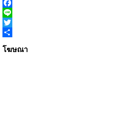
Facebook
Line
Twitter
Share
โฆษณา