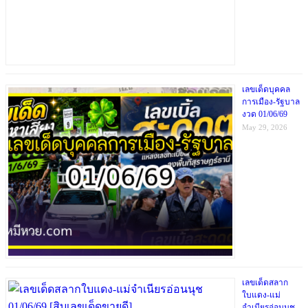
เลขเด็ดบุคคล
การเมือง-รัฐบาล
งวด 01/06/69
May 29, 2026
เลขเด็ดสลาก
ใบแดง-แม่
จำเนียรอ่อนนุช