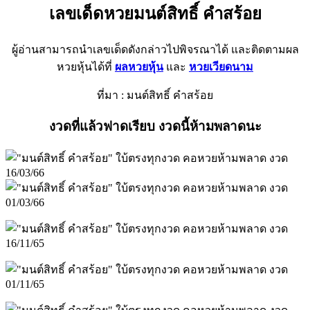
เลขเด็ดหวยมนต์สิทธิ์ คำสร้อย
ผู้อ่านสามารถนำเลขเด็ดดังกล่าวไปพิจรณาได้ และติดตามผล
หวยหุ้นได้ที่
ผลหวยหุ้น
และ
หวยเวียดนาม
ที่มา : มนต์สิทธิ์ คำสร้อย
งวดที่แล้วฟาดเรียบ งวดนี้ห้ามพลาดนะ