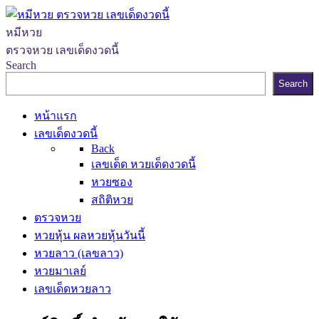
หมีหวย
ตรวจหวย เลขเด็ดงวดนี้
Search
Search
หน้าแรก
เลขเด็ดงวดนี้
Back
เลขเด็ด หวยเด็ดงวดนี้
หวยซอง
สถิติหวย
ตรวจหวย
หวยหุ้น ผลหวยหุ้นวันนี้
หวยลาว (เลขลาว)
หวยมาเลย์
เลขเด็ดหวยลาว