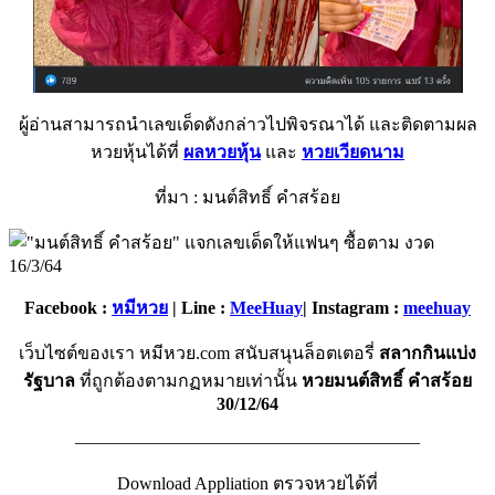
ผู้อ่านสามารถนำเลขเด็ดดังกล่าวไปพิจรณาได้ และติดตามผล
หวยหุ้นได้ที่
ผลหวยหุ้น
และ
หวยเวียดนาม
ที่มา : มนต์สิทธิ์ คำสร้อย
Facebook :
หมีหวย
| Line :
MeeHuay
| Instagram :
meehuay
เว็บไซต์ของเรา หมีหวย.com สนับสนุนล็อตเตอรี่
สลากกินแบ่ง
รัฐบาล
ที่ถูกต้องตามกฏหมายเท่านั้น
หวยมนต์สิทธิ์ คำสร้อย
30/12/64
———————————————————–
Download Appliation ตรวจหวยได้ที่