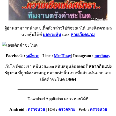
ผู้อ่านสามารถนำเลขเด็ดดังกล่าวไปพิจรณาได้ และติดตามผล
หวยหุ้นได้ที่
ผลหวยหุ้น
และ
หวยเวียดนาม
Facebook :
หมีหวย
| Line :
MeeHuay
| Instagram :
meehuay
เว็บไซต์ของเรา หมีหวย.com สนับสนุนล็อตเตอรี่
สลากกินแบ่ง
รัฐบาล
ที่ถูกต้องตามกฏหมายเท่านั้น งวดที่แล้วแม่นมาก เลข
เด็ดคำชะโนด
1/6/64
———————————————————–
Download Appliation ตรวจหวยได้ที่
Android :
ตรวจหวย
| IOS :
ตรวจหวย
| Web :
ตรวจหวย