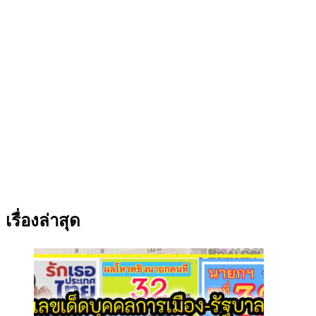
เรื่องล่าสุด