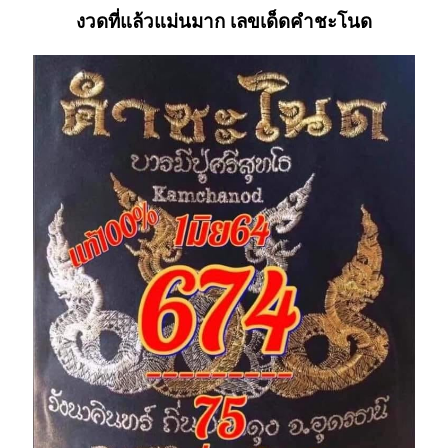
งวดที่แล้วแม่นมาก เลขเด็ดคำชะโนด