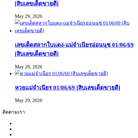
[สิบเลขเด็ดขายดี]
May 29, 2026
เลขเด็ดสลากใบแดง-แม่จำเนียรอ่อนนุช 01/06/69
[สิบเลขเด็ดขายดี]
May 29, 2026
หวยแม่จำเนียร 01/06/69 [สิบเลขเด็ดขายดี]
May 29, 2026
ติดตามเรา