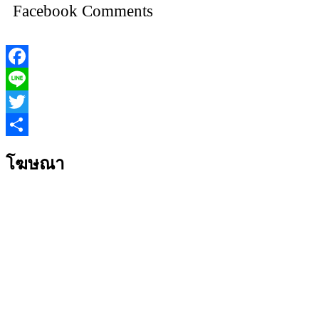
Facebook Comments
Facebook
Line
Twitter
Share
โฆษณา