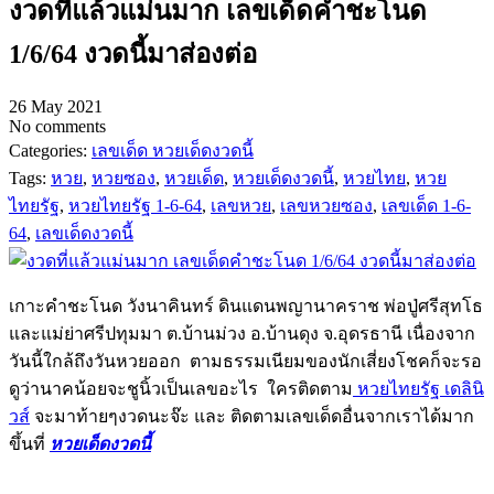
งวดที่แล้วแม่นมาก เลขเด็ดคำชะโนด
1/6/64 งวดนี้มาส่องต่อ
26 May 2021
No comments
Categories:
เลขเด็ด หวยเด็ดงวดนี้
Tags:
หวย
,
หวยซอง
,
หวยเด็ด
,
หวยเด็ดงวดนี้
,
หวยไทย
,
หวย
ไทยรัฐ
,
หวยไทยรัฐ 1-6-64
,
เลขหวย
,
เลขหวยซอง
,
เลขเด็ด 1-6-
64
,
เลขเด็ดงวดนี้
เกาะคำชะโนด วังนาคินทร์ ดินแดนพญานาคราช พ่อปู่ศรีสุทโธ
และแม่ย่าศรีปทุมมา ต.บ้านม่วง อ.บ้านดุง จ.อุดรธานี เนื่องจาก
วันนี้ใกล้ถึงวันหวยออก ตามธรรมเนียมของนักเสี่ยงโชคก็จะรอ
ดูว่านาคน้อยจะชูนิ้วเป็นเลขอะไร ใครติดตาม
หวยไทยรัฐ เดลินิ
วส์
จะมาท้ายๆงวดนะจ๊ะ และ ติดตามเลขเด็ดอื่นจากเราได้มาก
ขึ้นที่
หวยเด็ดงวดนี้